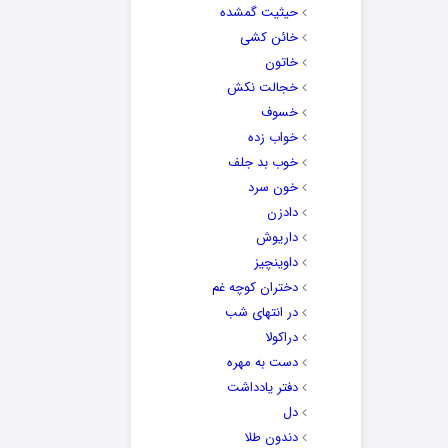
حیثیت گمشده
خائن کشی
خاتون
خجالت نکش
خسوف
خواب زده
خوب بد جلف
خون سرد
دادزن
داریوش
داوینچیز
دختران کوچه غم
در انتهای شب
دراکولا
دست به مهره
دفتر یادداشت
دل
دندون طلا