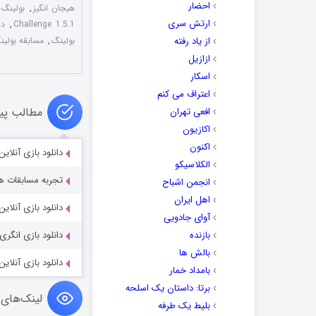
احضار
هیجان انگیز
,
بولینگ
ارتش سری
Challenge 1.5.1
,
دا
از یاد رفته
بولینگ
,
مسابقه بولین
ازازیل
اسکار
اعتراف می کنم
مطالب پی
افعی تهران
اکازیون
اکنون
دانلود بازی آنلاین gon Mania Legends 5.4.1b
الکلاسیکو
تجربه مسابقات هيجان ان
انجمن اشباح
اهل ایران
دانلود بازی آنلاین wn of Isles 1.0.13
آوای جادویی
بازنده
دانلود بازی انگری بردز جنگ ستار
بالش ها
دانلود بازی آنلاین ates of the Caribbean: ToW 1.0.135
بامداد خمار
برتا: داستان یک اسلحه
لینک‌های 
بلیط یک‌‌ طرفه