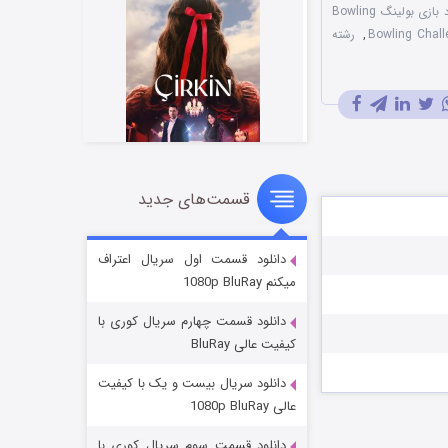
دانلود بازی بولینگ Bowling
,
رشته
قسمت‌های جدید
سریال زشت
۲ (زیرنویس)
قسمت
منتشر شد
دانلود قسمت اول سریال اعتراف
میکنم 1080p BluRay
دانلود قسمت چهارم سریال کوری با
کیفیت عالی BluRay
دانلود سریال بیست و یک با کیفیت
عالی 1080p BluRay
دانلود قسمت سوم سریال کوری با