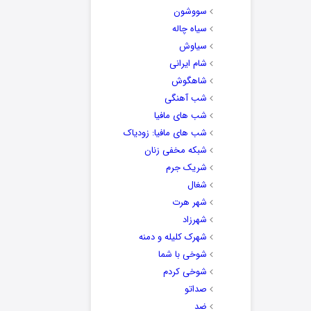
سووشون
سیاه چاله
سیاوش
شام ایرانی
شاهگوش
شب آهنگی
شب های مافیا
شب های مافیا: زودیاک
شبکه مخفی زنان
شریک جرم
شغال
شهر هرت
شهرزاد
شهرک کلیله و دمنه
شوخی با شما
شوخی کردم
صداتو
ضد