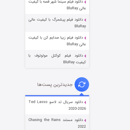
دانلود فیلم سینما شهر قصه با کیفیت
عالی BluRay
دانلود فیلم پیشمرگ با کیفیت عالی
BluRay
دانلود فیلم زیبا صدایم کن با کیفیت
جادوگری در مغولستان
عالی BluRay
۱۴ (زیرنویس)
قسمت
منتشر شد
دانلود فیلم کوکتل مولوتوف با
کیفیت BluRay
جدیدترین پست‌ها
دانلود سریال تد لاسو Ted Lasso
2020-2026
باب اسفنجی فصل ۱۷
دانلود مستند Chasing the Rains
۶ (زیرنویس)
قسمت
منتشر شد
2022