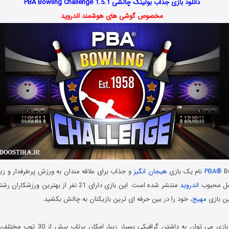
دانلود بازی جذاب بولینگ چالشی PBA Bowling Challenge 1.5.1
مخصوص گوشی های هوشمند اندروید
ازی
PBA®
هیجان انگیز
و جذاب برای علاقه مندان به ورزش پرطرفدار و زی
مل محبوب
اندروید
منتشر شده است. این بازی دارای 21 نفر از بهترین
ین بازی
مهیج
، خود را در بین حرفه ای ترین بازیکنان به چالش بکشید.
از ویژگی های این بازی می توان به داشتن گرافیک