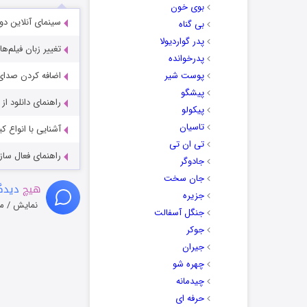
بوی خون
سینمای آنلاین دو
بی گناه
پدر گواردیولا
تغییر زبان فیلم‌ها
پدرخوانده
پوست شیر
اضافه کردن صدای 
پیشگو
راهنمای دانلود ا
پیکولو
تاسیان
آشنایی با انواع ک
تی ان تی
راهنمای فعال سازی کیفیت R
جادوگر
جان سخت
هیچ
دیدگا
جزیره
نمایش / م
جنگل آسفالت
جوکر
جیران
چهره شو
چیدمانه
حرفه ای