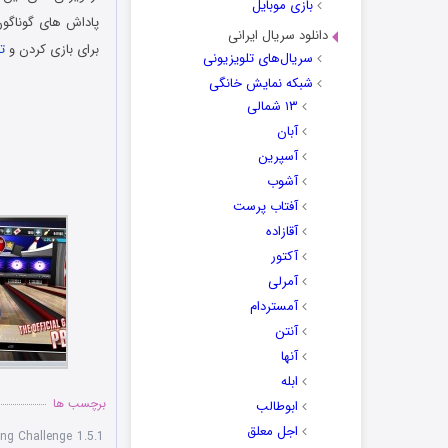
بازی موبایل
پاداش های گوناگون
دانلود سریال ایرانی
برای بازی کردن و
ت
سریال‌های تلویزیونی
شبکه نمایش خانگی
۱۳ شمالی
آبان
آسپرین
آشوب
آفتاب پرست
آقازاده
آکتور
آمرلی
آمستردام
آنتن
آنها
ابله
برچسب ها
ابوطالب
اجل معلق
ng Challenge 1.5.1