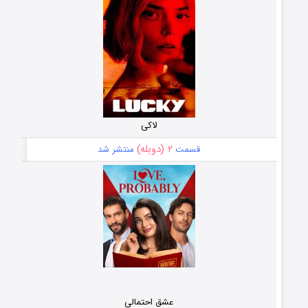
لاکی
۲ (دوبله)
قسمت
منتشر شد
عشق احتمالی