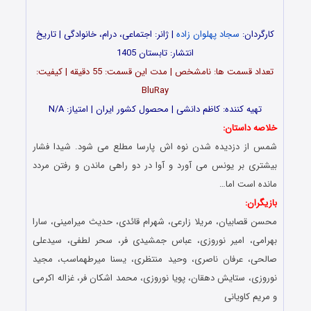
کارگردان:
سجاد پهلوان زاده
| ژانر: اجتماعی، درام، خانوادگی | تاریخ
انتشار: تابستان 1405
تعداد قسمت‌ ها: نامشخص | مدت این قسمت: 55 دقیقه | کیفیت:
BluRay
تهیه کننده: کاظم دانشی | محصول کشور ایران | امتیاز: N/A
خلاصه داستان:
شمس از دزدیده شدن نوه اش پارسا مطلع می شود. شیدا فشار
بیشتری بر یونس می آورد و آوا در دو راهی ماندن و رفتن مردد
مانده است اما…
بازیگران:
محسن قصابیان، مریلا زارعی، شهرام قائدی، حدیث میرامینی، سارا
بهرامی، امیر نوروزی، عباس جمشیدی فر، سحر لطفی، سیدعلی
صالحی، عرفان ناصری، وحید منتظری، یسنا میرطهماسب، مجید
نوروزی، ستایش دهقان، پویا نوروزی، محمد اشکان فر، غزاله اکرمی
و مریم کاویانی