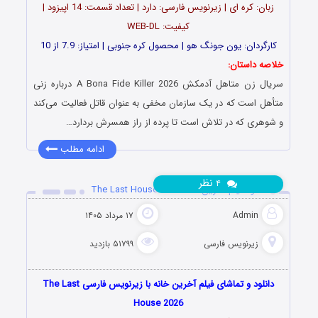
زبان: کره ای | زیرنویس فارسی: دارد | تعداد قسمت: 14 اپیزود |
کیفیت: WEB-DL
کارگردان: یون جونگ هو | محصول کره جنوبی | امتیاز: 7.9 از 10
خلاصه داستان:
سریال زن متاهل آدمکش A Bona Fide Killer 2026 درباره زنی
متأهل است که در یک سازمان مخفی به عنوان قاتل فعالیت می‌کند
و شوهری که در تلاش است تا پرده از راز همسرش بردارد…
ادامه مطلب
نظر
۴
دانلود فیلم آخرین خانه The Last House 2026
Admin
۱۷ مرداد ۱۴۰۵
زیرنویس فارسی
۵۱۷۹۹ بازدید
دانلود و تماشای فیلم آخرین خانه با زیرنویس فارسی The Last
House 2026