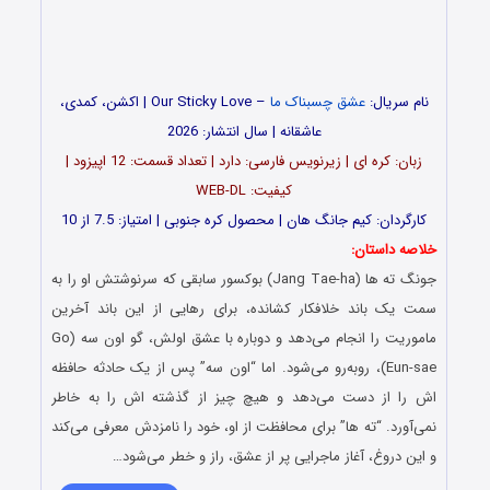
نام سریال:
عشق چسبناک ما
– Our Sticky Love | اکشن، کمدی،
عاشقانه | سال انتشار: 2026
زبان: کره ای | زیرنویس فارسی: دارد | تعداد قسمت: 12 اپیزود |
کیفیت: WEB-DL
کارگردان: کیم جانگ هان | محصول کره جنوبی | امتیاز: 7.5 از 10
خلاصه داستان:
جونگ ته ها (Jang Tae-ha) بوکسور سابقی که سرنوشتش او را به
سمت یک باند خلافکار کشانده، برای رهایی از این باند آخرین
ماموریت را انجام می‌دهد و دوباره با عشق اولش، گو اون‌ سه (Go
Eun-sae)، روبه‌رو می‌شود. اما “اون‌ سه” پس از یک حادثه حافظه‌
اش را از دست می‌دهد و هیچ‌ چیز از گذشته‌ اش را به خاطر
نمی‌آورد. “ته ها” برای محافظت از او، خود را نامزدش معرفی می‌کند
و این دروغ، آغاز ماجرایی پر از عشق، راز و خطر می‌شود…