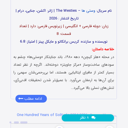
نام سریال:
وستی ها
– The Westies | ژانر: اکشن، جنایی، درام |
تاریخ انتشار : 2026
زبان: دوبله فارسی + انگلیسی | زیرنویس فارسی: دارد | تعداد
قسمت: 8
نویسنده و سازنده: کریس برانکاتو و مایکل پینز | امتیاز: 6.8
خلاصه داستان:
در محله «هلز کیچن» دهه ۱۹۸۰، باند جنایتکار «وستی‌ها» چشم به
سودهای ساخت‌وساز «مرکز جاویتز» دوخته‌اند. اگرچه از نظر تعداد
بسیار کمتر از مافیای ایتالیایی هستند، اما بی‌رحمی‌شان سهمی را
برای آن‌ها به ارمغان می‌آورد. با عمیق‌تر شدن تحقیقات اف‌بی‌آی،
تنش‌های نسلی بالا می‌گیرد…
ادامه مطلب
دانلود سریال One Hundred Years of Solitude 2024-2026
نظر
۸