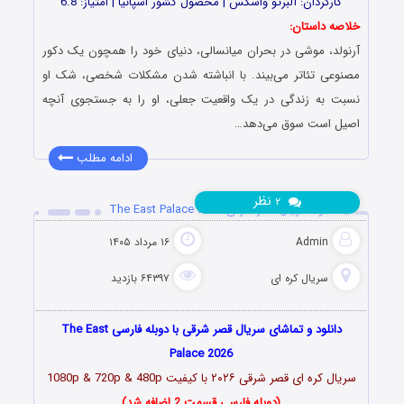
کارگردان: آلبرتو واسکس | محصول کشور اسپانیا | امتیاز: 6.8
خلاصه داستان:
آرنولد، موشی در بحران میانسالی، دنیای خود را همچون یک دکور
مصنوعی تئاتر می‌بیند. با انباشته شدن مشکلات شخصی، شک او
نسبت به زندگی در یک واقعیت جعلی، او را به جستجوی آنچه
اصیل است سوق می‌دهد…
ادامه مطلب
نظر
۲
دانلود سریال قصر شرقی The East Palace 2026
Admin
۱۶ مرداد ۱۴۰۵
سریال کره ای
۶۴۳۹۷ بازدید
دانلود و تماشای سریال قصر شرقی با دوبله فارسی The East
Palace 2026
سریال کره ای قصر شرقی
۲۰۲۶
با کیفیت 1080p & 720p & 480p
(دوبله فارسی قسمت 2 اضافه شد)