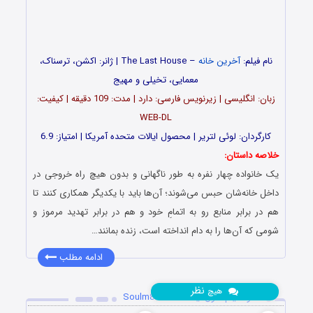
نام فیلم:
آخرین خانه
– The Last House | ژانر: اکشن، ترسناک،
معمایی، تخیلی و مهیج
زبان: انگلیسی | زیرنویس فارسی: دارد | مدت: 109 دقیقه | کیفیت:
WEB-DL
کارگردان: لوئی لتریر | محصول ایالات متحده آمریکا | امتیاز: 6.9
خلاصه داستان:
یک خانواده چهار نفره به طور ناگهانی و بدون هیچ راه خروجی در
داخل خانه‌شان حبس می‌شوند؛ آن‌ها باید با یکدیگر همکاری کنند تا
هم در برابر منابع رو به اتمامِ خود و هم در برابر تهدید مرموز و
شومی که آن‌ها را به دام انداخته است، زنده بمانند…
ادامه مطلب
نظر
هیچ
دانلود فیلم سول‌میت Soulm8te 2026