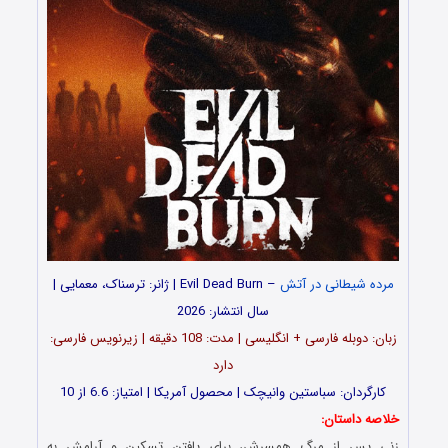
مرده شیطانی در آتش
– Evil Dead Burn | ژانر: ترسناک، معمایی |
سال انتشار: 2026
زبان: دوبله فارسی + انگلیسی | مدت: 108 دقیقه | زیرنویس فارسی:
دارد
کارگردان: سباستین وانیچک | محصول آمریکا | امتیاز: 6.6 از 10
خلاصه داستان:
زنی پس از مرگ همسرش، برای یافتن تسکین و آرامش به