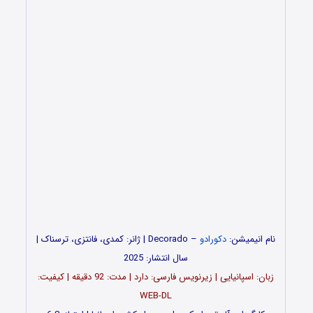
نام انیمیشن:
دکورادو
– Decorado | ژانر: کمدی، فانتزی، ترسناک |
سال انتشار: 2025
زبان: اسپانیایی | زیرنویس فارسی: دارد | مدت: 92 دقیقه | کیفیت:
WEB-DL