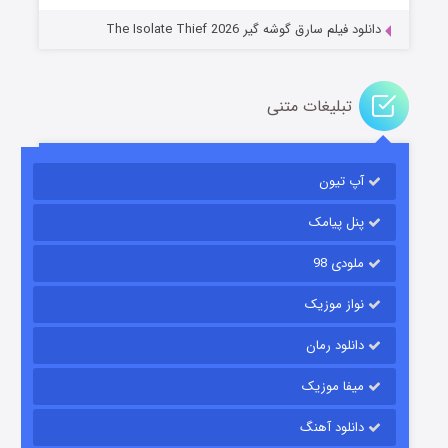
دانلود فیلم سارق گوشه گیر The Isolate Thief 2026
تبلیغات متنی
آپ تیون
مردگان متحرک: شهر مرده ۳
2 (زیرنویس)
قسمت
منتشر شد
پنل پیامک
ملودی 98
نواز موزیک
دانلود رمان
میفا موزیک
دانلود آهنگ
شکست استوارت در نجات جهان