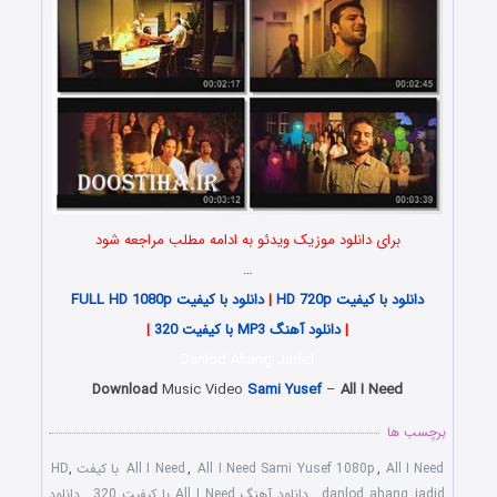
برای دانلود موزیک ویدئو به ادامه مطلب مراجعه شود
…
دانلود با کیفیت HD 720p
|
دانلود با کیفیت FULL HD 1080p
|
دانلود آهنگ MP3 با کیفیت 320
|
Danlod Ahang Jadid
Download
Music Video
Sami Yusef
–
All I Need
برچسب ها
All I Need با کیفت HD
,
All I Need Sami Yusef 1080p
,
All I Need
,
danlod ahang jadid
,
دانلود آهنگ All I Need با کیفیت 320
,
دانلود