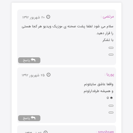
مرتضی :
۲۰ شهریور ۱۳۹۲
سلام می شود لطفا پشت صحنه ی موزیک ویدیو هر کجا هستی
را قرار دهید.
با تشکر
پاسخ
پوریا :
۲۵ شهریور ۱۳۹۲
واقعا عاشق سایتتونم
و همیشه طرفدارتونم
☻☺
پاسخ
smohsen :