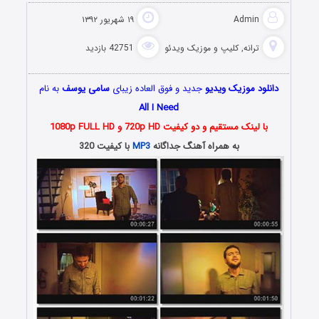
Admin
۱۹ شهریور ۱۳۹۲
ترانه
,
کلیپ و موزیک ویدئو
42751 بازدید
دانلود موزیک ویدیو
جدید و فوق العاده زیبای
سامی یوسف
به نام
All I Need
با لینک مستقیم و دو کیفیت 720p HD و 1080p FULL HD
به همراه آهنگ جداگانه
MP3
با کیفیت 320