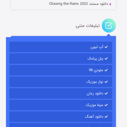
دانلود مستند Chasing the Rains 2022
تبلیغات متنی
آپ تیون
باب اسفنجی فصل ۱۷
۶ (زیرنویس)
قسمت
منتشر شد
پنل پیامک
ملودی 98
نواز موزیک
دانلود رمان
میفا موزیک
دانلود آهنگ
رویایی برای تو