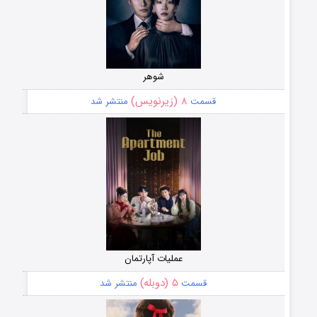
شوهر
۸ (زیرنویس)
قسمت
منتشر شد
عملیات آپارتمان
۵ (دوبله)
قسمت
منتشر شد