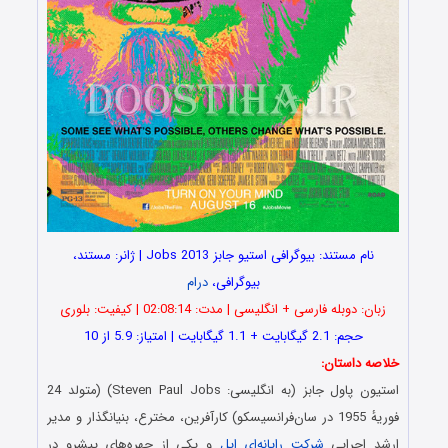
نام مستند: بیوگرافی استیو جابز Jobs 2013 | ژانر: مستند،
بیوگرافی،
درام
زبان: دوبله فارسی + انگلیسی | مدت: 02:08:14 | کیفیت: بلوری
حجم: 2.1 گیگابایت + 1.1 گیگابایت | امتیاز: 5.9 از 10
خلاصه داستان:
استیون پاول جابز (به انگلیسی: Steven Paul Jobs)‏ (متولد 24
فوریهٔ 1955 در سان‌فرانسیسکو) کارآفرین، مخترع، بنیانگذار و مدیر
ارشد اجرایی
شرکت رایانه‌ای اپل
و یکی از چهره‌های پیشرو در