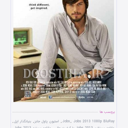
برچسب ها
Jobs 2013 1080p BluRay
,
Jobs
,
استیون پاول جابز
,
بنیانگذار اپل
,
دانلود مستقیم Jobs 2013 با کیفیت عالی
,
دانلود مستند Jobs 2013
,