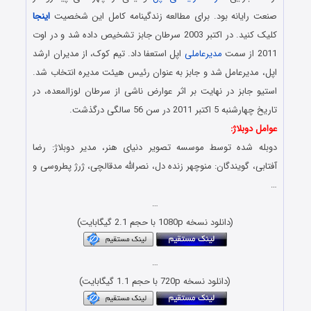
صنعت رایانه بود. برای مطالعه زندگینامه کامل این شخصیت
اینجا
کلیک کنید. در اکتبر 2003 سرطان جابز تشخیص داده شد و در اوت
2011 از سمت
مدیرعاملی
اپل استعفا داد. تیم کوک، از مدیران ارشد
اپل، مدیرعامل شد و جابز به عنوان رئیس هیئت مدیره انتخاب شد.
استیو جابز در نهایت بر اثر عوارض ناشی از سرطان لوزالمعده، در
تاریخ چهارشنبه 5 اکتبر 2011 در سن 56 سالگی درگذشت.
عوامل دوبلاژ:
دوبله شده توسط موسسه تصویر دنیای هنر، مدیر دوبلاژ: رضا
آفتابی، گویندگان: منوچهر زنده دل، نصرالله مدقالچی، ژرژ پطروسی و
…
…
(دانلود نسخه 1080p با حجم 2.1 گیگابایت)
…
(دانلود نسخه 720p با حجم 1.1 گیگابایت)