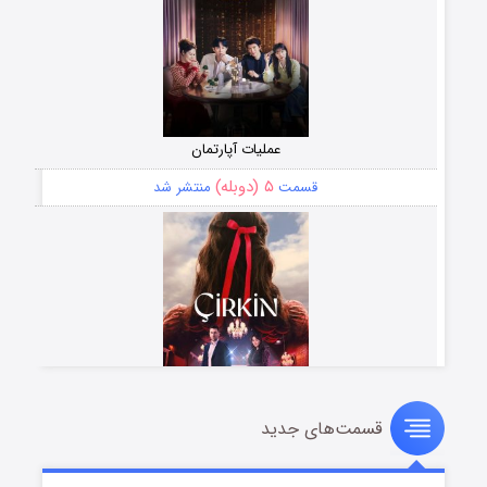
عملیات آپارتمان
۵ (دوبله)
قسمت
منتشر شد
قسمت‌های جدید
سریال زشت
۲ (زیرنویس)
قسمت
منتشر شد