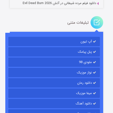
دانلود فیلم مرده شیطانی در آتش Evil Dead Burn 2026
تبلیغات متنی
باب اسفنجی فصل ۱۷
آپ تیون
۶ (زیرنویس)
قسمت
منتشر شد
پنل پیامک
ملودی 98
نواز موزیک
دانلود رمان
میفا موزیک
رویایی برای تو
دانلود آهنگ
۱۵ (دوبله)
قسمت
منتشر شد