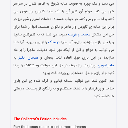
می دهد و یک چهره به صورت سایه شروع به ظاهر شدن در سراسر
شهر می کند. مردم آن شهر آن را یک سایه کابوس وار فرض می
کنند و احساس می کنند در خواب هستند! مقامات امنیتی شهر نیز در
برابر این سایه ی کابوس وار عاجز و ناتوان هستند. آنها از شما برای
حل این مشکل
عجیب و غریب
دعوت می کنند که به شهرشان بیایید
و با حل راز و رمزهای بازی، آن سایه
ترسناک
را از بین ببرید. آیا شما
می توانید به موقع و قبل از اینکه دیر شود حقیقت ماجرا را بر ملا
سازید؟ در این بازی فوق العاده لذت بخش و
هیجان انگیز
به
ماجراجویی
بپردازید، راز نهفته در دل این حوادث وحشتناک را پیدا
کنید و از بازی و حل معماهای پیچیده لذت ببرید.
هم اکنون شما می توانید نسخه نهایی و کرک شده ی این بازی
جذاب و پرطرفدار را با لینک مستقیم و به رایگان از وبسایت دوستی
ها دانلود کنید.
دانلود رایگان بازی کامپیوتر در سبک پیدا کردن اشیاء مخفی با لینک
مستقیم
The Collector’s Edition includes:
Play the bonus game to enter more dreams.