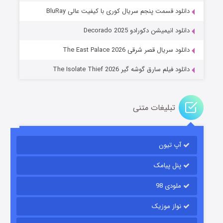
دانلود قسمت پنجم سریال کوری با کیفیت عالی BluRay
عملیات آپارتمان
دانلود انیمیشن دکورادو Decorado 2025
۲ (زیرنویس)
قسمت
منتشر شد
دانلود سریال قصر شرقی The East Palace 2026
دانلود فیلم سارق گوشه گیر The Isolate Thief 2026
تبلیغات متنی
آپ تیون
مردگان متحرک: شهر مرده ۳
۲ (زیرنویس)
قسمت
منتشر شد
پنل پیامک
ملودی 98
نواز موزیک