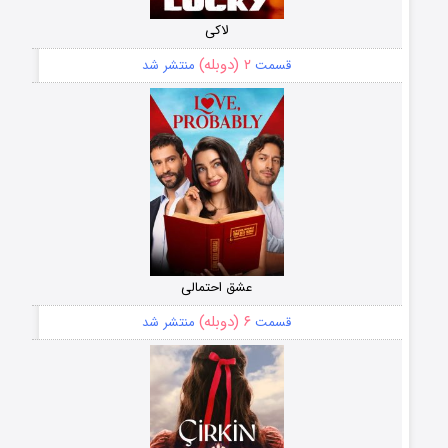
لاکی
۲ (دوبله)
قسمت
منتشر شد
عشق احتمالی
۶ (دوبله)
قسمت
منتشر شد