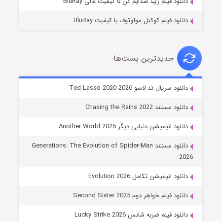
دانلود فیلم زیبا صدایم کن با کیفیت عالی BluRay
دانلود فیلم کوکتل مولوتوف با کیفیت BluRay
جدیدترین پست‌ها
خاندان اژدها فصل ۳
دانلود سریال تد لاسو Ted Lasso 2020-2026
۶ (زیرنویس)
قسمت
منتشر شد
دانلود مستند Chasing the Rains 2022
دانلود انیمیشن دنیایی دیگر Another World 2025
دانلود مستند Generations: The Evolution of Spider-Man
2026
دانلود انیمیشن تکامل Evolution 2026
دانلود فیلم خواهر دوم Second Sister 2025
جادوگری در مغولستان
دانلود فیلم ضربه شانس Lucky Strike 2026