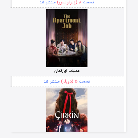
۸ (زیرنویس)
قسمت
منتشر شد
عملیات آپارتمان
۵ (دوبله)
قسمت
منتشر شد