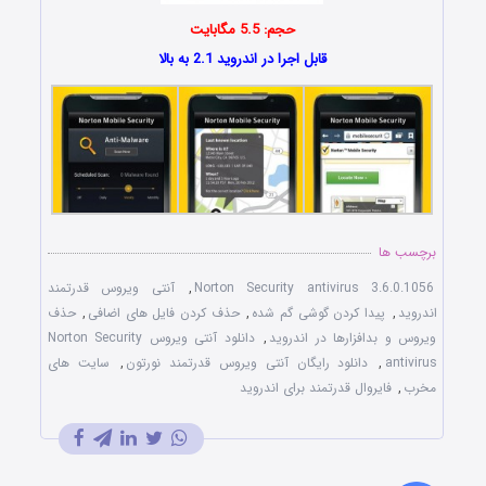
حجم: 5.5 مگابایت
قابل اجرا در اندروید 2.1 به بالا
برچسب ها
Norton Security antivirus 3.6.0.1056
,
آنتی ویروس قدرتمند
اندروید
,
پیدا کردن گوشی گم شده
,
حذف کردن فایل های اضافی
,
حذف
ویروس و بدافزارها در اندروید
,
دانلود آنتی ویروس Norton Security
antivirus
,
دانلود رایگان آنتی ویروس قدرتمند نورتون
,
سایت های
مخرب
,
فایروال قدرتمند برای اندروید