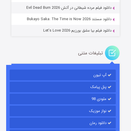
۱۴ (زیرنویس)
قسمت
منتشر شد
دانلود فیلم مرده شیطانی در آتش Evil Dead Burn 2026
دانلود مستند Bukayo Saka: The Time is Now 2026
دانلود فیلم بیا عشق بورزیم Let’s Love 2026
تبلیغات متنی
باب اسفنجی فصل ۱۷
آپ تیون
۶ (زیرنویس)
قسمت
منتشر شد
پنل پیامک
ملودی 98
نواز موزیک
دانلود رمان