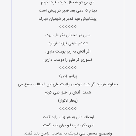
من بی تو به حال خود نظرها کردم‌
دیدم که دمی بعد قدیر در پیش است‌
پیشاپیش عید غدیر بر شیعیان مبارک
◊.◊.◊.◊.◊.◊
شبی در محفلی ذکر علی بود،
شنیدم عارفی فرزانه فرمود،
اگر آتش به زیر پوست داری،
نسوزی گر علی را دوست داری.
◊.◊.◊.◊.◊.◊
پیامبر (ص):
خداوند فرمود اگر همه مردم بر ولایت علی ابن ابیطالب جمع می
شدند، آتش را خلق نمی کردم
(بحار الانوار)
◊.◊.◊.◊.◊.◊
اوصاف علی به هر زبان باید گفت.
این ذکر به پیدا و نهان باید گفت.
ولیعهدی مسعود علی تبریک به صاحب الزمان باید گفت.