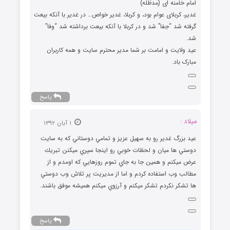
امام خامنه ای (مدظله)
غدیر، کربلای عوام بود، و کربلا، غدیر خواص… در غدیر با آنکه بیعت
گرفته شد “جفا” شد و در کربلا با آنکه بیعت برداشته شد “وفا”
شد.
عید ولایت و امامت بر شما مدیر محترم سایت و همه کاربران
مبارک باد.
پاسخ
ميلاد :
۱ آبان ۱۳۹۲
عيد بزرگ غدير رو به سهيل عزيز و تمامي دوستاني كه به سايت
دوستي ها ميان و لحظات خوبي رو اينجا سپري ميكنن تبريك
عرض ميكنم و همين جا به جاي تموم روزهايي كه اومدم و از
مطالب وب استفاده كردم و اما از مديريت پر تلاش وب دوستي
ها تشكر نكردم تشكر ميكنم و آرزوي ميكنم هميشه موفق باشند.
پاسخ