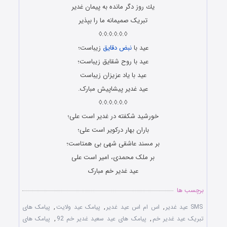
یك روز دگر مانده به پیمان غدیر
تبریک صمیمانه ما را بپذیر
◊.◊.◊.◊.◊.◊
عید با
نبض دقایق
زیباست؛
عید با روح شقایق زیباست؛
عید با یاد عزیزان زیباست
عید غدیر پیشاپیش مبارک.
◊.◊.◊.◊.◊.◊
خورشید شكفته در غدیر است علی؛
باران بهار دركویر است علی؛
بر مسند عاشقی شهی بی همتاست؛
بر ملک محمدی، امیر است علی
عید غدیر خم مبارک
برچسب ها
SMS عید غدیر
,
اس ام اس عید غدیر
,
پیامک عید ولایت
,
پیامک های
تبریک عید غدیر خم
,
پیامک های عید سعید غدیر خم 92
,
پیامک های