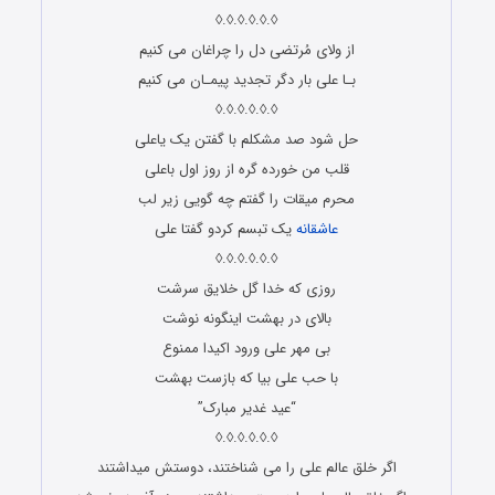
◊.◊.◊.◊.◊.◊
از ولای مُرتضی دل را چراغان می کنیم
بـا علی بار دگر تجدید پیمـان می کنیم
◊.◊.◊.◊.◊.◊
حل شود صد مشکلم با گفتن یک یاعلی
قلب من خورده گره از روز اول باعلی
محرم میقات را گفتم چه گویی زیر لب
عاشقانه
یک تبسم کردو گفتا علی
◊.◊.◊.◊.◊.◊
روزی که خدا گل خلایق سرشت
بالای در بهشت اینگونه نوشت
بی مهر علی ورود اکیدا ممنوع
با حب علی بیا که بازست بهشت
“عید غدیر مبارک”
◊.◊.◊.◊.◊.◊
اگر خلق عالم علی را می شناختند، دوستش میداشتند