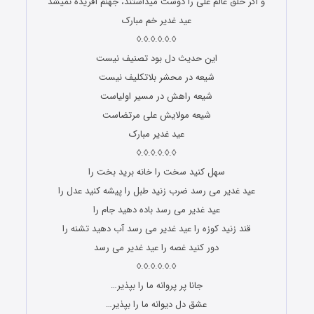
و اگر خلق عالم علی را دوست میداشتند، جهنم آفریده نمیشد
عید غدیر خم مبارک
◊.◊.◊.◊.◊.◊
این حدیث دل بود تصنیف نیست
شیعه در محشر بلاتكلیف نیست
شیعه راهش در مسیر اولیاست
شیعه مولایش علی مرتضاست
عید غدیر مبارک
◊.◊.◊.◊.◊.◊
سهل كنید سخت را خانه برید بخت را
عید غدیر مى رسد ضرب زنید طبل را پیشه كنید عدل را
عید غدیر مى رسد باده دهید جام را
قند زنید كوزه را عید غدیر مى رسد آب دهید تشنه را
دور كنید غصه را عید غدیر مى رسد
◊.◊.◊.◊.◊.◊
جانا پر پروانه ما را بپذیر…
عشق دل دیوانه ما را بپذیر…