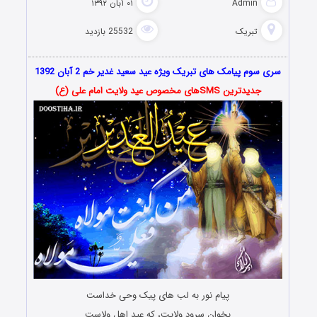
Admin
۰۱ آبان ۱۳۹۲
تبریک
25532 بازدید
سری سوم پیامک های تبریک ویژه عید سعید غدیر خم 2 آبان 1392
جدیدترین SMSهای مخصوص عید ولایت امام علی (ع)
پیام نور به لب هاى پیک وحى خداست
بخوان سرود ولایت، كه عید اهل ولاست‏