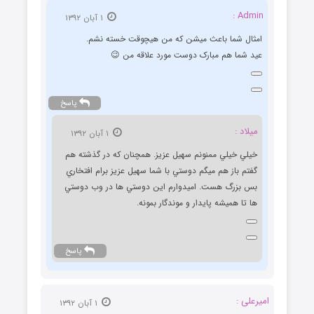
Admin :
۱ آبان ۱۳۹۲
امثال شما باعث میشن که من هیچوقت خسته نشم.
عید شما هم مبارک دوست مورد علاقه من 😉
پاسخ
ميلاد :
۱ آبان ۱۳۹۲
خيلي خيلي ممنونم سهيل عزيز. همچنان كه در گذشته هم
گفتم باز هم ميگم دوستي با شما سهيل عزيز برام افتخاري
بس بزرگ هست. اميدوارم اين دوستي ها در وب دوستي
ها تا هميشه پايدار و موندگار بمونه.
پاسخ
امیرعلی :
۱ آبان ۱۳۹۲