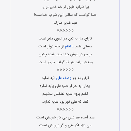
بیا شراب طهور از خم غدیر بزن،
خدا گواست كه ساقى این شراب خداست!
عید غدیر مبارک
◊.◊.◊.◊.◊.◊
تاراج دل به تیغ دو ابروی دلبر است
مستی قلبم
عاشقم
از جام کوثر است
بر سر در عرش خدا حک شده چنین
بختش بلند هر که گرفتار حیدر است.
◊.◊.◊.◊.◊.◊
قرآن به جز
وصف علی
آیه ندارد
ایمان به جز از حب علی پایه نداره
گفتم بروم سایه لطفش بنشینم
گفتا که علی نور بود سایه ندارد.
◊.◊.◊.◊.◊.◊
عید آمده هر کس پی کار خویش است‌
می نازد اگر غنی و گر درویش است‌