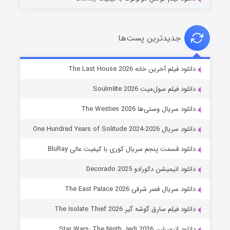
جدیدترین پست‌ها
خاندان اژدها فصل ۳
دانلود فیلم آخرین خانه The Last House 2026
۶ (زیرنویس)
قسمت
منتشر شد
دانلود فیلم سول‌میت Soulm8te 2026
دانلود سریال وستی‌ها The Westies 2026
دانلود سریال One Hundred Years of Solitude 2024-2026
دانلود قسمت پنجم سریال کوری با کیفیت عالی BluRay
دانلود انیمیشن دکورادو Decorado 2025
دانلود سریال قصر شرقی The East Palace 2026
جادوگری در مغولستان
دانلود فیلم سارق گوشه گیر The Isolate Thief 2026
۱۴ (زیرنویس)
قسمت
منتشر شد
دانلود انیمیشن Star Wars: The Ninth Jedi 2026