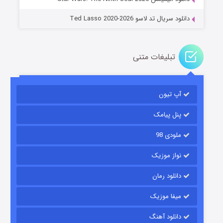
دانلود سریال تد لاسو Ted Lasso 2020-2026
تبلیغات متنی
آپ تیون
باب اسفنجی فصل ۱۷
۶ (زیرنویس)
قسمت
منتشر شد
پنل پیامک
ملودی 98
نواز موزیک
دانلود رمان
میفا موزیک
دانلود آهنگ