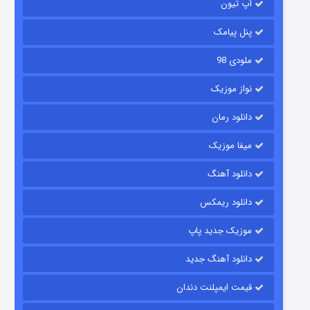
آپ تیون
۶ (زیرنویس)
قسمت
منتشر شد
پنل پیامک
ملودی 98
نواز موزیک
دانلود رمان
میفا موزیک
رویایی برای تو
دانلود آهنگ
۱۵ (دوبله)
قسمت
منتشر شد
دانلود ریمکس
موزیک جدید پاپ
دانلود آهنگ جدید
قیمت ایمپلنت دندان