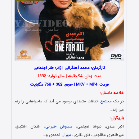
کارگردان: محمد آهنگرانی | ژانر: طنز اجتماعی
مدت زمان: 94 دقیقه | سال تولید: 1392
فرمت: MKV + MP4 | حجم: 382 + 768 مگابایت
خلاصه داستان:
در یک
مجتمع
اتفاقات متعددی بوجود می آید که ماجراهایی را رقم
می زند…
بازیگران:
اکبر عبدی، نیوشا ضیغمی،
سیاوش خیرابی
، اشکان اشتیاق،
میرطاهری مظلومی، فلور نظری،
مهران
احمدی و…