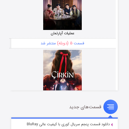
عملیات آپارتمان
۵ (دوبله)
قسمت
منتشر شد
قسمت‌های جدید
سریال زشت
۲ (زیرنویس)
قسمت
منتشر شد
دانلود قسمت پنجم سریال کوری با کیفیت عالی BluRay