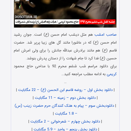
صاحب امشب
هم مثل دیشب امام حسن (ع) است. جوان رشید
امام حسن (ع) که در عاشورا مانند گل های زیبا پرپر شد. حضرت
قاسم (ع) هم مانند برادرش عبدالله جانش را برای ولی امرش امام
حسین (ع) فدا کرد تا جام شهادت را از دستان پدرش بنوشد.
برای دانلود مراسم شب ششم محرم 92 با مداحی حاج محمود
کریمی
به ادامه مطلب مراجعه کنید…
…
|
دانلود بخش اول – روضه قاسم ابن الحسن (ع) – 22 مگابایت
|
|
دانلود بخش دوم – زمینه – 11 مگابایت
|
|
دانلودبخش سوم – پیام به هتک کنندگان حرم حضرت زینب (س)
– 1.8 مگابایت
|
|
دانلود بخش چهارم – شعرخوانی – 2 مگابایت
|
|
دانلود بخش پنجم – واحد – 5.9 مگابایت
|