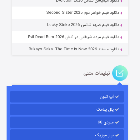
دانلود انیمیشن تکامل Evolution 2026
جادوگری در مغولستان
دانلود فیلم خواهر دوم Second Sister 2025
۱۴ (زیرنویس)
قسمت
منتشر شد
دانلود فیلم ضربه شانس Lucky Strike 2026
دانلود فیلم مرده شیطانی در آتش Evil Dead Burn 2026
دانلود مستند Bukayo Saka: The Time is Now 2026
تبلیغات متنی
باب اسفنجی فصل ۱۷
آپ تیون
۶ (زیرنویس)
قسمت
منتشر شد
پنل پیامک
ملودی 98
نواز موزیک