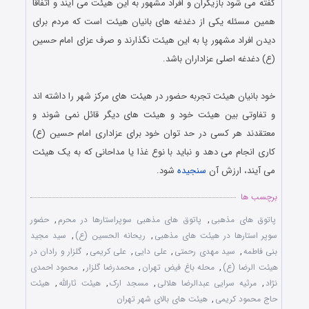
گفته می شود بازیگران و افراد مشهور به این هیئت می آیند و اتفاقا
همین مسئله یکی از دغدغه های بانیان هیئت است که مردم برای
دیدن افراد مشهور پا به این هیئت نگذارند و صرف عزای امام حسین
(ع) دغدغه اصلی عزاداران باشد.
.
خود بانیان هیئت تجربه حضور در هیئت های مرکز شهر را داشته اند
و تفاوتی بین هیئت خود و هیئت های دیگر قائل نمی شوند و
معتقدند هر کسی در حد توان خود برای عزاداری امام حسین (ع)
کاری انجام می دهد و نباید با نوع غذا یا مداحانی که به یک هیئت
می آیند، ارزش آن
سنجیده
شود.
برچسب ها
پاتوق های مذهبی
,
پاتوق های مذهبی سوپراستارها در محرم
,
حضور
سوپر استارها در هیئت های مذهبی
,
ریحانه الحسین (ع)
,
سید مجید
بنی فاطمه
,
سید مهدی رحمتی
,
علی دایی
,
علی کریمی
,
گلزار و رادان در
هیئت الرضا (ع)
,
محله باغ فیض تهران
,
محمدرضا گلزار
,
محمود احمدی
نژاد
,
مرثیه سرایی عبدالرضا هلالی
,
مسجد ارک
,
هیئت ثارالله
,
هیئت
حاج محمود کریمی
,
هیئت های بالای شهر تهران