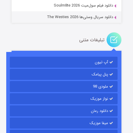
دانلود فیلم سول‌میت Soulm8te 2026
دانلود سریال وستی‌ها The Westies 2026
تبلیغات متنی
مردگان متحرک: شهر مرده ۳
۲ (زیرنویس)
قسمت
منتشر شد
آپ تیون
پنل پیامک
ملودی 98
نواز موزیک
دانلود رمان
میفا موزیک
شکست استوارت در نجات جهان