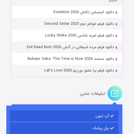
2026
دانلود انیمیشن تکامل Evolution 2026
دانلود فیلم خواهر دوم Second Sister 2025
جادوگری در مغولستان
دانلود فیلم ضربه شانس Lucky Strike 2026
۱۴ (زیرنویس)
قسمت
منتشر شد
دانلود فیلم مرده شیطانی در آتش Evil Dead Burn 2026
دانلود مستند Bukayo Saka: The Time is Now 2026
دانلود فیلم بیا عشق بورزیم Let’s Love 2026
تبلیغات متنی
باب اسفنجی فصل ۱۷
آپ تیون
۶ (زیرنویس)
قسمت
منتشر شد
پنل پیامک