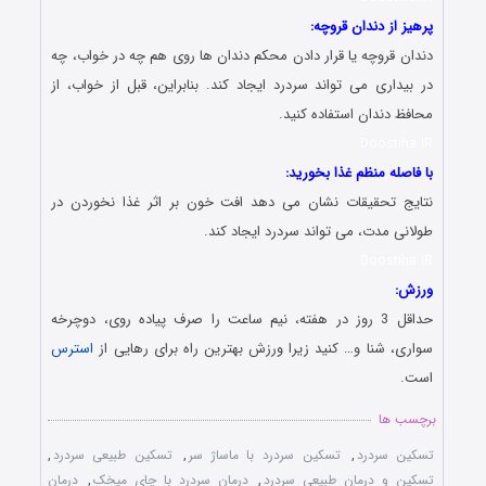
پرهیز از دندان قروچه:
دندان قروچه یا قرار دادن محکم دندان ها روی هم چه در خواب، چه
در بیداری می تواند سردرد ایجاد کند. بنابراین، قبل از خواب، از
محافظ دندان استفاده کنید.
Doostiha.IR
با فاصله منظم غذا بخورید:
نتایج تحقیقات نشان می دهد افت خون بر اثر غذا نخوردن در
طولانی مدت، می تواند سردرد ایجاد کند.
Doostiha.IR
ورزش:
حداقل 3 روز در هفته، نیم ساعت را صرف پیاده روی، دوچرخه
سواری، شنا و… کنید زیرا ورزش بهترین راه برای رهایی از
استرس
است.
برچسب ها
تسکین سردرد
,
تسکین سردرد با ماساژ سر
,
تسکین طبیعی سردرد
,
تسکین و درمان طبیعی سردرد
,
درمان سردرد با چای میخک
,
درمان