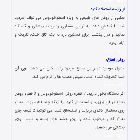
Doostiha.IR
از رایحه استفاده کنید:
بعضی از روغن های طبیعی به ویژه اسطوخودوس می تواند سردرد
شما را کاهش دهد. به آرامی مقداری روغن به پیشانی و گیجگاه
بمالید و دراز بکشید. برای تسکین درد به یک اتاق خنک، تاریک و
آرام بروید.
Doostiha.IR
روغن نعناع:
منتول موجود در روغن نعناع سردرد را تسکین می دهد. بوی آن
ابتدا تحریک کننده است، سپس عصب ها را آرام می کند.
Doostiha.IR
اگر دستگاه بخور دارید، 7 قطره روغن اسطوخودوس و 3 قطره روغن
نعناع در آن بریزید و استنشاق کنید. یا اینکه چند قطره روغن نعناع
روی دستمال کاغذی بریزید و استنشاق کنید. می توانید 2 کیسه چای
نعناع کمی مرطوب شده را روی چشم های بسته و سپس روی
پیشانی قرار دهید.
Doostiha.IR