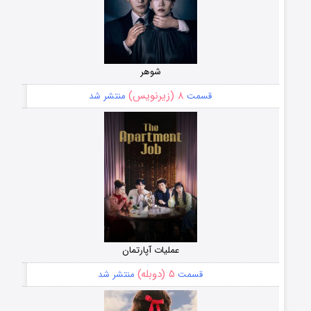
شوهر
۸ (زیرنویس)
قسمت
منتشر شد
عملیات آپارتمان
۵ (دوبله)
قسمت
منتشر شد