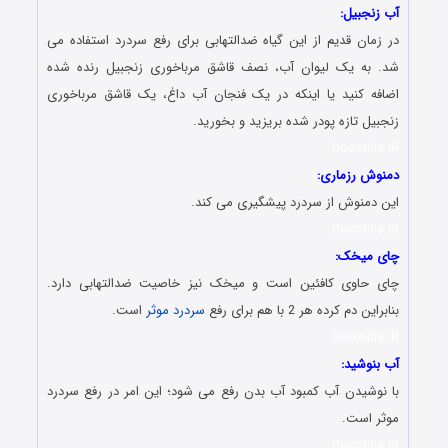
آب زنجبیل:
در زمان قدیم از این گیاه ضدالتهابی برای رفع سردرد استفاده می
شد. به یک لیوان آب، نصف قاشق مرباخوری زنجبیل رنده شده
اضافه کنید یا اینکه در یک فنجان آب داغ، یک قاشق مرباخوری
زنجبیل تازه پودر شده بریزید و بخورید.
Doostiha.IR
دمنوش رزماری:
این دمنوش از سردرد پیشگیری می کند.
Doostiha.IR
چای میخک:
چای حاوی کافئین است و میخک نیز خاصیت ضدالتهابی دارد.
بنابراین دم کرده هر 2 با هم برای رفع
سردرد موثر
است.
Doostiha.IR
آب بنوشید:
با نوشیدن آب کمبود آب بدن رفع می شود؛ این امر در رفع سردرد
موثر است.
Doostiha.IR