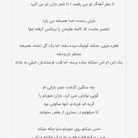
تا عطرِ آهنگ تو می رقصد / تا شعر باران تو می گیرد . . .
…
باران رحمت خدا همیشه می بارد
تقصیر ماست که کاسه هایمان را برعکس گرفته ایم!
…
قطره بارون ممکنه کوچک دیده بشه، اما یک گل تشنه، همیشه
منتظر باریدنشه
یک اس ام اس ممکنه ساده برسه، اما قلب فرستندش خیلی به یادته
. . .
…
چه سنگین گذشت عصر بارانی ام
گویی نوازش نمی کرد، باران صورتم را
گریه ام، فریادم، تنها سکوتی بود
تا حرفهایم در بستری از بغض بخوابند
…
حس میکنم روی صورتم دنیا چکه میکند
حس میکنم قطره قطره، نم نمک عاشقم میکنی