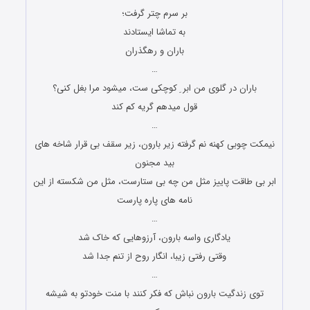
بر سرم چتر گرفت؛
به تماشا ایستادند
باران و رهگذران
…
باران در گلوی من ابر ِ کوچکی ست، میشود مرا بغل کنی؟
قول میدهم گریه کم کند
…
نیمکت چوبی کهنه نم گرفته زیر بارون، زیر سقف بی قرار شاخه های
بید مجنون
ابر بی طاقت پاییز مثل من چه بی ستارست، مثل من شکسته از این
نامه های پاره پارست
…
یادگاری واسه بارون، آرزوهایی که خاک شد
وقتی رفتی زیبا، انگار روح از تنم جدا شد
…
توی زندگیت بارون نباش که فکر کنند با منت خودتو به شیشه