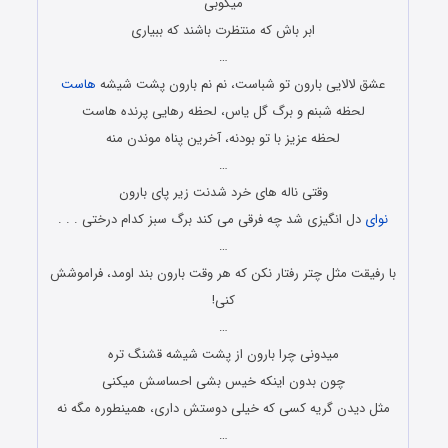
میکوبی
ابر باش که منتظرت باشند که ببیاری
…
عشق لالایی بارون تو شباست، نم نم بارون پشت شیشه
هاست
لحظه شبنم و برگ گل یاس، لحظه رهایی پرنده هاست
لحظه عزیز با تو بودنه، آخرین پناه موندن منه
…
وقتی ناله های خرد شدنت زیر پای بارون
نوای
دل انگیزی شد چه فرقی می کند برگ سبز کدام درختی . . .
…
با رفیقت مثل چتر رفتار نکن که هر وقت بارون بند اومد، فراموشش
کنی!
…
میدونی چرا بارون از پشت شیشه قشنگ تره
چون بدون اینکه خیس بشی احساسش میکنی
مثل دیدن گریه کسی که خیلی دوستش داری، همینطوره مگه نه
…