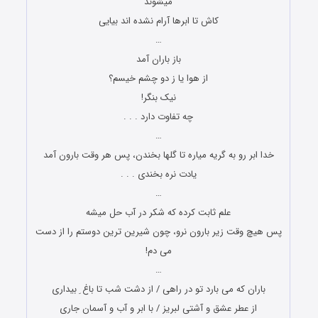
میشوند
کاش تا ابرها آرام نشده اند بیایی
…
باز باران آمد
از هوا یا ز دو چشم خیسم؟
نیک بنگر!
چه تفاوت دارد . . .
…
خدا ابر رو به گریه میاره تا گلها بخندن، پس هر وقت بارون آمد
یادت نره بخندی . . .
…
علم ثابت کرده که شکر در آب حل میشه
پس هیچ وقت زیر بارون نرو، چون شیرین ترین دوستم را از دست
می دم!
…
باران که می بارد تو در راهی / از دشت شب تا باغ ِ بیداری
از عطر عشق و آشتی لبریز / با ابر و آب و آسمان جاری