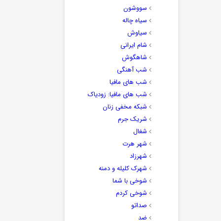
سووشون
سیاه چاله
سیاوش
شام ایرانی
شاهگوش
شب آهنگی
شب های مافیا
شب های مافیا: زودیاک
شبکه مخفی زنان
شریک جرم
شغال
شهر هرت
شهرزاد
شهرک کلیله و دمنه
شوخی با شما
شوخی کردم
صداتو
ضد