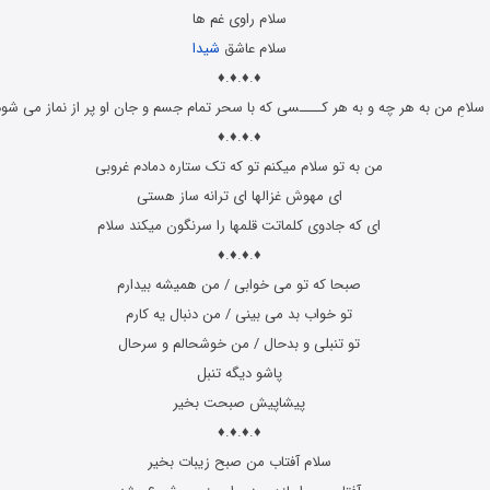
سلام راوی غم ها
سلام عاشق
شیدا
♦.♦.♦.♦
سلامِ من به هر چه و به هر کــــسی که با سحر تمام جسم و جان او پر از نماز می شود
♦.♦.♦.♦
من به تو سلام میکنم تو که تک ستاره دمادم غروبی
ای مهوش غزالها ای ترانه ساز هستی
ای که جادوی کلماتت قلمها را سرنگون میکند سلام
♦.♦.♦.♦
صبحا که تو می خوابی / من همیشه بیدارم
تو خواب بد می بینی / من دنبال یه کارم
تو تنبلی و بدحال / من خوشحالم و سرحال
پاشو دیگه تنبل
پیشاپیش صبحت بخیر
♦.♦.♦.♦
سلام آفتاب من صبح زیبات بخیر