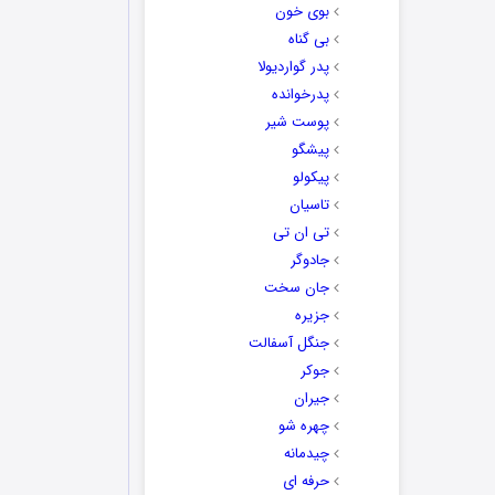
بوی خون
بی گناه
پدر گواردیولا
پدرخوانده
پوست شیر
پیشگو
پیکولو
تاسیان
تی ان تی
جادوگر
جان سخت
جزیره
جنگل آسفالت
جوکر
جیران
چهره شو
چیدمانه
حرفه ای