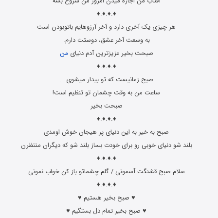
آفتاب من اجازه میدن امروز من شروع بشه
♦.♦.♦.♦
هر چیزی یک آخری دارد و آخر آرزوهایم باتوبودن است
به وسعت آخر عشق، دوستت دارم.
صبحت بخیر عزیزترین آدم دنیای
من
♦.♦.♦.♦
صبح زمانیست که تو بیدار میشوی …
ساعت من به وقت چشمان تو تنظیم است!
صبحت بخیر
♦.♦.♦.♦
صبح به خیر به این دنیای پر هیجان خوش اومدی
بلند شو دنیای خوبی رو برای خودت بساز بلند شو که دیگران منتظرن
♦.♦.♦.♦
سلام صبح قشنگت آسمونی / گلم چشماتو باز کن خواب نمونی
♦.♦.♦.♦
♥ صبح بخیر هستیم ♥
♥ صبح بخیر تمام دل بستگیم ♥