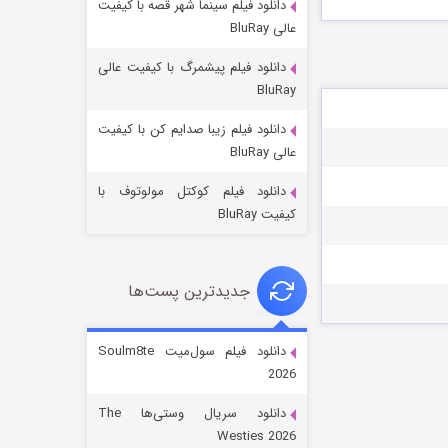
دانلود فیلم سینما شهر قصه با کیفیت
عالی BluRay
دانلود فیلم پیشمرگ با کیفیت عالی
BluRay
دانلود فیلم زیبا صدایم کن با کیفیت
جادوگری در مغولستان
عالی BluRay
۱۴ (زیرنویس)
قسمت
منتشر شد
دانلود فیلم کوکتل مولوتوف با
کیفیت BluRay
جدیدترین پست‌ها
دانلود فیلم سول‌میت Soulm8te
2026
باب اسفنجی فصل ۱۷
دانلود سریال وستی‌ها The
۶ (زیرنویس)
قسمت
منتشر شد
Westies 2026