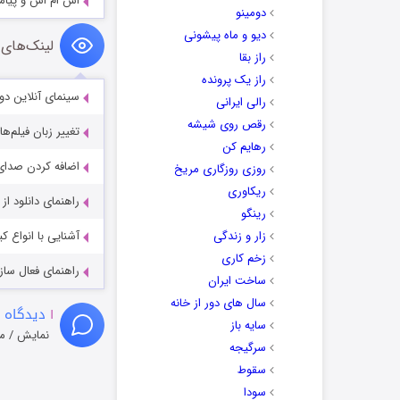
اس ام اس و پیامک های د
دومینو
دیو و ماه پیشونی
لینک‌های 
راز بقا
راز یک پرونده
سینمای آنلاین دو
رالی ایرانی
رقص روی شیشه
تغییر زبان فیلم‌ها
رهایم کن
اضافه کردن صدای 
روزی روزگاری مریخ
ریکاوری
راهنمای دانلود ا
رینگو
زار و زندگی
آشنایی با انواع ک
زخم کاری
راهنمای فعال سازی کیفیت R
ساخت ایران
سال های دور از خانه
۱
دیدگاه 
سایه باز
نمایش / م
سرگیجه
سقوط
سودا