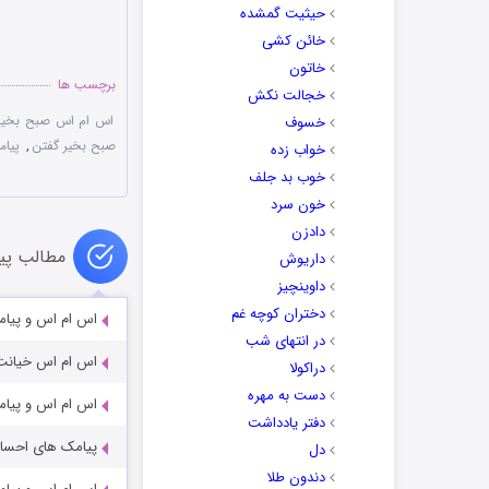
حیثیت گمشده
خائن کشی
خاتون
برچسب ها
خجالت نکش
اس ام اس صبح بخیر
خسوف
صبح بخیر گفتن
,
پیام
خواب زده
خوب بد جلف
خون سرد
دادزن
مطالب پی
داریوش
داوینچیز
دختران کوچه غم
اس ام اس و پیامک های 
در انتهای شب
اس ام اس خیانت، 
دراکولا
دست به مهره
اس ام اس و پیامک های
دفتر یادداشت
پیامک های احساسی و دلن
دل
دندون طلا