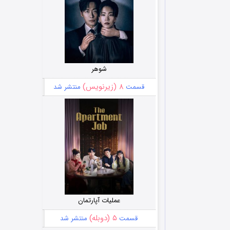
شوهر
۸ (زیرنویس)
قسمت
منتشر شد
عملیات آپارتمان
۵ (دوبله)
قسمت
منتشر شد