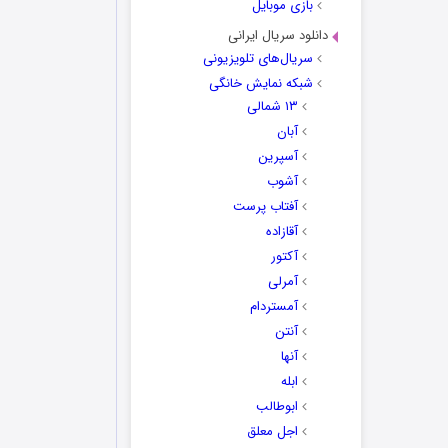
بازی موبایل
دانلود سریال ایرانی
سریال‌های تلویزیونی
شبکه نمایش خانگی
۱۳ شمالی
آبان
آسپرین
آشوب
آفتاب پرست
آقازاده
آکتور
آمرلی
آمستردام
آنتن
آنها
ابله
ابوطالب
اجل معلق