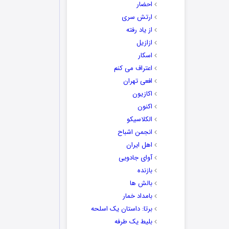
احضار
ارتش سری
از یاد رفته
ازازیل
اسکار
اعتراف می کنم
افعی تهران
اکازیون
اکنون
الکلاسیکو
انجمن اشباح
اهل ایران
آوای جادویی
بازنده
بالش ها
بامداد خمار
برتا: داستان یک اسلحه
بلیط یک‌‌ طرفه