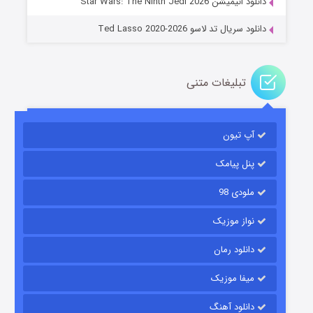
دانلود انیمیشن Star Wars: The Ninth Jedi 2026
دانلود سریال تد لاسو Ted Lasso 2020-2026
تبلیغات متنی
آپ تیون
جادوگری در مغولستان
۱۴ (زیرنویس)
قسمت
منتشر شد
پنل پیامک
ملودی 98
نواز موزیک
دانلود رمان
میفا موزیک
دانلود آهنگ