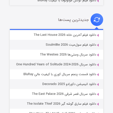
دانلود فیلم کوکتل مولوتوف با کیفیت BluRay
جدیدترین پست‌ها
شوگر فصل ۲
دانلود فیلم آخرین خانه The Last House 2026
۷ (زیرنویس)
قسمت
منتشر شد
دانلود فیلم سول‌میت Soulm8te 2026
دانلود سریال وستی‌ها The Westies 2026
دانلود سریال One Hundred Years of Solitude 2024-2026
دانلود قسمت پنجم سریال کوری با کیفیت عالی BluRay
دانلود انیمیشن دکورادو Decorado 2025
دانلود سریال قصر شرقی The East Palace 2026
خاندان اژدها فصل ۳
دانلود فیلم سارق گوشه گیر The Isolate Thief 2026
۶ (زیرنویس)
قسمت
منتشر شد