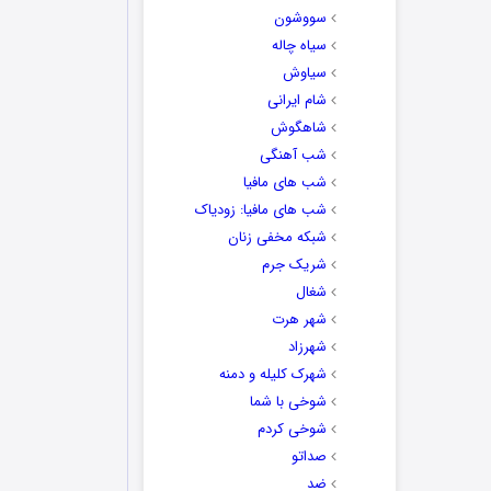
سووشون
سیاه چاله
سیاوش
شام ایرانی
شاهگوش
شب آهنگی
شب های مافیا
شب های مافیا: زودیاک
شبکه مخفی زنان
شریک جرم
شغال
شهر هرت
شهرزاد
شهرک کلیله و دمنه
شوخی با شما
شوخی کردم
صداتو
ضد