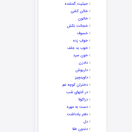
حیثیت گمشده
خائن کشی
خاتون
خجالت نکش
خسوف
خواب زده
خوب بد جلف
خون سرد
دادزن
داریوش
داوینچیز
دختران کوچه غم
در انتهای شب
دراکولا
دست به مهره
دفتر یادداشت
دل
دندون طلا