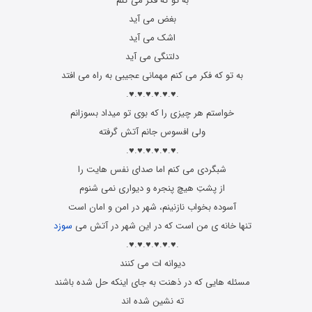
به تو که فکر می کنم
بغض می آید
اشک می آید
دلتنگی می آید
به تو که فکر می کنم مهمانی عجیبی به راه می افتد
.♥.♥.♥.♥.♥.♥.
خواستم هر چیزی را که بوی تو میداد بسوزانم
ولی افسوس جانم آتش گرفته
.♥.♥.♥.♥.♥.♥.
شبگردی می کنم اما صدای نفس هایت را
از پشتِ هیچ پنجره و دیواری نمی شنوم
آسوده بخواب نازنینم، شهر در امن و امان است
تنها خانه ی من است که در این شهر در آتش می
سوزد
.♥.♥.♥.♥.♥.♥.
دیوانه ات می کنند
مسئله هایی که در ذهنت به جای اینکه حل شده باشند
ته نشین شده اند