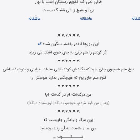
فرقی نمی کند تقویم زمستان است یا بهار
بی تو هیچ زمانی قشنگ نیست
شقانه
و احساسی پیامک های
عاشقانه
و احساسی پیامک های
عاشقانه
و احساسی پیام
احساسی
.♥.♥.♥.♥.♥.♥.
این روزها آنقدر بغضم سنگین شده
که
اگر گردنم را هم بزنی به جای خون اشک می ریزد
.♥.♥.♥.♥.♥.♥.
تلخ منم همچون چای سرد که نگاهش کرده باشی ساعات طولانی و ننوشیده باشی
تلخ منم چای یخ که هیچکس ندارد هوسش را
.♥.♥.♥.♥.♥.♥.
من درگذشته ام در گذشته ام!
(یعنی من قبلا مُردم، خودمو نمیگما نویسنده میگه!)
.♥.♥.♥.♥.♥.♥.
بینِ مرگ و زندگی جاییست که
من سال هاست به آن پناه برده ام!
ســـــکـــــوت …