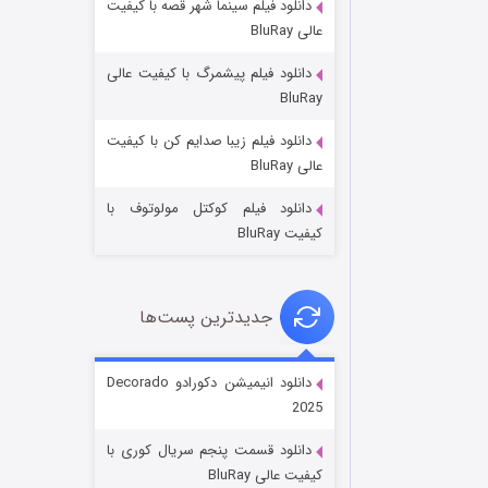
دانلود فیلم سینما شهر قصه با کیفیت
عالی BluRay
دانلود فیلم پیشمرگ با کیفیت عالی
BluRay
دانلود فیلم زیبا صدایم کن با کیفیت
جادوگری در مغولستان
عالی BluRay
14 (زیرنویس)
قسمت
منتشر شد
دانلود فیلم کوکتل مولوتوف با
کیفیت BluRay
جدیدترین پست‌ها
دانلود انیمیشن دکورادو Decorado
2025
باب اسفنجی فصل ۱۷
دانلود قسمت پنجم سریال کوری با
6 (زیرنویس)
قسمت
منتشر شد
کیفیت عالی BluRay