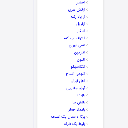
احضار
ارتش سری
از یاد رفته
ازازیل
اسکار
اعتراف می کنم
افعی تهران
اکازیون
اکنون
الکلاسیکو
انجمن اشباح
اهل ایران
آوای جادویی
بازنده
بالش ها
بامداد خمار
برتا: داستان یک اسلحه
بلیط یک‌‌ طرفه