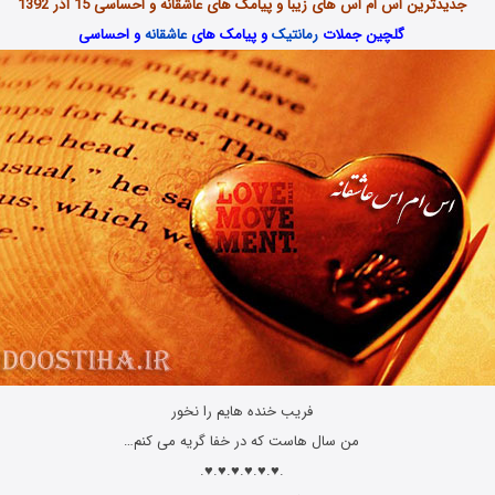
جدیدترین اس ام اس های زیبا و پیامک های
عاشقانه
و احساسی 15 آذر 1392
گلچین جملات
رمانتیک
و پیامک های
عاشقانه
و احساسی
فریب خنده هایم را نخور
من سال هاست که در خفا گریه می کنم…
.♥.♥.♥.♥.♥.♥.