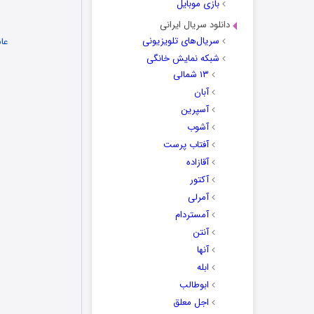
بازی موبایل
دانلود سریال ایرانی
سریال‌های تلویزیونی
پیامک های
عا
شبکه نمایش خانگی
۱۳ شمالی
آبان
آسپرین
آشوب
آفتاب پرست
آقازاده
آکتور
آمرلی
آمستردام
آنتن
آنها
ابله
ابوطالب
اجل معلق