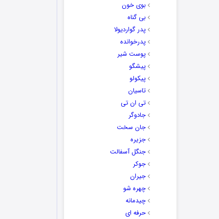
بوی خون
بی گناه
پدر گواردیولا
پدرخوانده
پوست شیر
پیشگو
پیکولو
تاسیان
تی ان تی
جادوگر
جان سخت
جزیره
جنگل آسفالت
جوکر
جیران
چهره شو
چیدمانه
حرفه ای