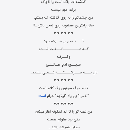
گذشته ات پاک است یا نا پاک
برایم مهم نیست
من چشمانم را به روی گذشته ات بستم.
حال پاکترین معشوقه روی زمین باش…!!
.♥.♥.♥.♥.♥.♥.
تــــقـصـیـر ِ خــودم بـود
کــه عـــــــــــاشــقـت شــدم
وگـــرنـه
هـیـــچ آدم ِ عــاقـلـی
دل بــــه فــــرشــــتــــه نـــمـی بـنـدد…
.♥.♥.♥.♥.♥.♥.
تمام حرف مجنون یک کلام است
“نفس” بی یاد “لیلایم” حرام
است
.♥.♥.♥.♥.♥.♥.
من قصه تو را تا ابد اینگونه آغاز میکنم:
یکی بود هنوزم هست
خدایا همیشه باشد …