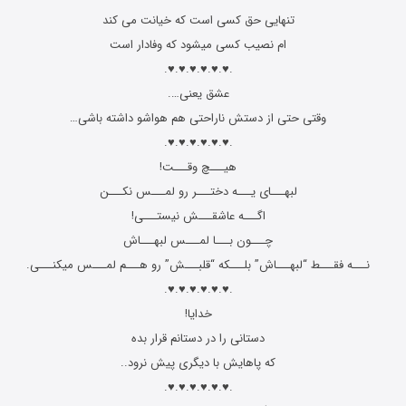
تنهایی حق کسی است که خیانت می کند
ام نصیب کسی میشود که وفادار است
.♥.♥.♥.♥.♥.♥.
عشق یعنی….
وقتی حتی از دستش ناراحتی هم هواشو داشته باشی…
.♥.♥.♥.♥.♥.♥.
هیـــچ وقـــت!
لبهـــای یـــه دختـــر رو لمـــس نکـــن
اگـــه عاشقـــش نیستـــی‌!
چـــون بـــا لمـــس لبهـــاش
نـــه فقـــط “لبهـــاش” بلـــکه “قلبـــش” رو هـــم لمـــس میکنـــی‌.
.♥.♥.♥.♥.♥.♥.
خدایا!
دستانی را در دستانم قرار بده
که پاهایش با دیگری پیش نرود..
.♥.♥.♥.♥.♥.♥.