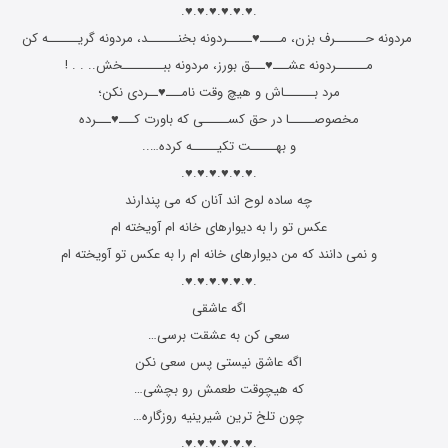
.♥.♥.♥.♥.♥.♥.
مردونه حــــــرف بزن، مــــ♥ـــــردونه بخنــــــد، مردونه گریــــــه کن
مــــــردونه عشـــ♥ـــق بورز، مردونه ببــــــــخش.. . . !
مرد بــــــاش و هیچ وقت نامـــ♥ــردی نکن؛
مخصوصـــــا در حق کســـــی که باورت کـــ♥ـــرده
و بهـــــت تکیـــــه کرده…..
.♥.♥.♥.♥.♥.♥.
چه ساده لوح اند آنان که می پندارند
عکس تو را به دیوارهای خانه ام آویخته ام
و نمی دانند که من دیوارهای خانه ام را به عکس تو آویخته ام
.♥.♥.♥.♥.♥.♥.
اگه عاشقی
سعی کن به عشقت برسی…
اگه عاشق نیستی پس سعی نکن
که هیچوقت طعمش رو بچشی…
چون تلخ ترین شیرینیه روزگاره…
.♥.♥.♥.♥.♥.♥.