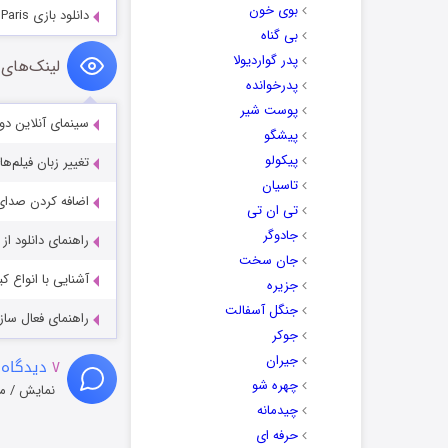
بوی خون
دانلود بازی Donna Brave: And the Strangler of Paris
بی گناه
پدر گواردیولا
لینک‌های 
پدرخوانده
پوست شیر
سینمای آنلاین دو
پیشگو
پیکولو
تغییر زبان فیلم‌ها
تاسیان
اضافه کردن صدای 
تی ان تی
جادوگر
راهنمای دانلود ا
جان سخت
آشنایی با انواع ک
جزیره
جنگل آسفالت
راهنمای فعال سازی کیفیت R
جوکر
جیران
۷
دیدگاه 
چهره شو
نمایش / م
چیدمانه
حرفه ای