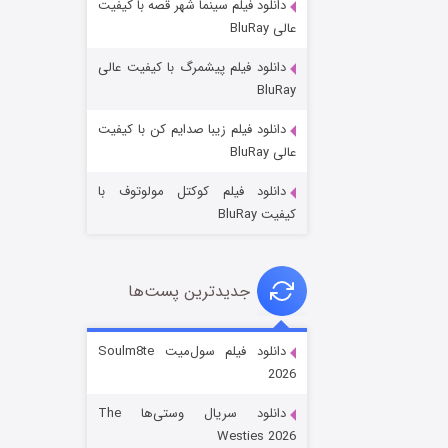
دانلود فیلم سینما شهر قصه با کیفیت
عالی BluRay
دانلود فیلم پیشمرگ با کیفیت عالی
BluRay
دانلود فیلم زیبا صدایم کن با کیفیت
جادوگری در مغولستان
عالی BluRay
۱۴ (زیرنویس)
قسمت
منتشر شد
دانلود فیلم کوکتل مولوتوف با
کیفیت BluRay
جدیدترین پست‌ها
دانلود فیلم سول‌میت Soulm8te
2026
باب اسفنجی فصل ۱۷
دانلود سریال وستی‌ها The
۶ (زیرنویس)
قسمت
منتشر شد
Westies 2026