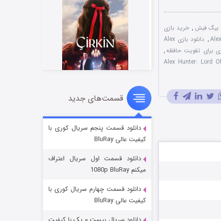
 بیگ فیش
,
خرید بازی
,
دانلود بازی Alex
ازی برای تقویت حافظه
,
Alex Hunter: Lord Of The Mi
قسمت‌های جدید
سریال زشت
۲ (زیرنویس)
قسمت
منتشر شد
دانلود قسمت پنجم سریال کوری با
کیفیت عالی BluRay
دانلود قسمت اول سریال اعتراف
میکنم 1080p BluRay
دانلود قسمت چهارم سریال کوری با
کیفیت عالی BluRay
دانلود سریال بیست و یک با کیفیت