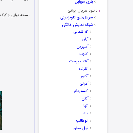
بازی موبایل
.
دانلود سریال ایرانی
نسخه نهایی و کرک ش
سریال‌های تلویزیونی
شبکه نمایش خانگی
۱۳ شمالی
آبان
آسپرین
آشوب
آفتاب پرست
آقازاده
آکتور
آمرلی
آمستردام
آنتن
آنها
ابله
ابوطالب
اجل معلق