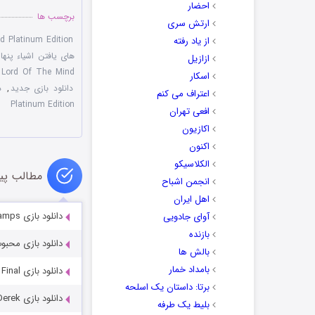
احضار
برچسب ها
ارتش سری
d Platinum Edition
از یاد رفته
های یافتن اشیاء پنها
ازازیل
: Lord Of The Mind
اسکار
دانلود بازی جدید
,
د
اعتراف می کنم
Platinum Edition
افعی تهران
اکازیون
اکنون
الکلاسیکو
مطالب پی
انجمن اشباح
اهل ایران
دانلود بازی Dreampath 2: Curse of Swamps
آوای جادویی
بازنده
دانلود بازی محبوب و پرطرفدار OADED
بالش ها
بامداد خمار
دانلود بازی Fall of the New Age Collector’s Edition Final
برتا: داستان یک اسلحه
دانلود بازی Demon Archive: The Adventure of Derek
بلیط یک‌‌ طرفه