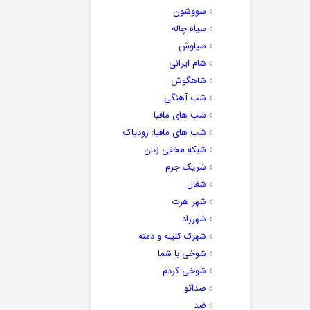
سووشون
سیاه چاله
سیاوش
شام ایرانی
شاهگوش
شب آهنگی
شب های مافیا
شب های مافیا: زودیاک
شبکه مخفی زنان
شریک جرم
شغال
شهر هرت
شهرزاد
شهرک کلیله و دمنه
شوخی با شما
شوخی کردم
صداتو
ضد