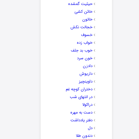
حیثیت گمشده
خائن کشی
خاتون
خجالت نکش
خسوف
خواب زده
خوب بد جلف
خون سرد
دادزن
داریوش
داوینچیز
دختران کوچه غم
در انتهای شب
دراکولا
دست به مهره
دفتر یادداشت
دل
دندون طلا