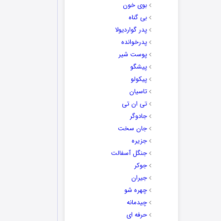
بوی خون
بی گناه
پدر گواردیولا
پدرخوانده
پوست شیر
پیشگو
پیکولو
تاسیان
تی ان تی
جادوگر
جان سخت
جزیره
جنگل آسفالت
جوکر
جیران
چهره شو
چیدمانه
حرفه ای