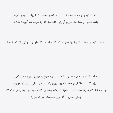
.
.
دقت کردین که ﺳﺨﺖ ﺗﺮ ﺍﺯ ﺑﻠﻨﺪ ﺷﺪﻥ ﻭﺳﻂ ﻏﺬﺍ ﺑﺮﺍﻯ ﺁﻭﺭﺩﻥ ﺁﺏ،
ﺑﻠﻨﺪ ﺷﺪﻥ ﻭﺳﻂ ﻏﺬﺍ ﺑﺮﺍﻯ ﺁﻭﺭﺩﻥ قاشقیه که یه دونه کم آورده شده؟
.
.
دقت کردین ناخن گیر تنها چیزیه که تا به امروز تکنولوژی روش اثر نذاشته؟
طنز و جوک های باحال دقت کردین داغ ترین جملات طنز و جوک های باحال دقت کردی
طنز و جوک های باحال دقت کردین
.
.
دقت کردین این موهای زاید بدن رو هرچی بزنی، بری عمل کنی،
لیزر کنی، اصلا اون قسمت رو ببری بندازی دور ولی بازم در میان؟
ولی فقط کافیه یه قسمت از صورتت زخم بشه یا کله ت بخوره به یه جا بشکنه،
یعنی عمرن اگه اون قسمت مو در بیاره؟
.
.