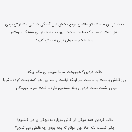
.
.
.
دقت کردین همیشه تو ماشین موقع پخش اون آهنگى که کلى منتظرش بودى
بغل دستیت بعد یک ساعت سکوت یهو یاد یه خاطره ى قشنگ میوفته؟
و شما هم میخوای بزنی نصفش کنی؟
.
.
.
دقت کردین؟ ﻫﯿﭽﻮﻗﺖ ﺳﺮﻣﺎ ﻧﻤﯿﺨﻮﺭﯼ ﻣﮕﻪ ﺍﯾﻨﮑﻪ
ﺭﻭﺯ ﻗﺒﻠﺶ ﺑﺎ ﺑﺎﺑﺎﺕ یا ﻣﺎﻣﺎﻧﺖ ﺳﺮ ﺍﯾﻨﮑﻪ ﻟﺒﺎﺳﺖ ﻭﺍﺳﻪ ﺍﯾﻦ ﻫﻮﺍ ﮐﻤﻪ ﺑﺤﺚ ﮐﺮﺩﻩ ﺑﺎﺷﯽ!
ﭖ.ﻥ: ﺷﺪﺕ ﺑﺤﺚ ﮐﺮﺩﻥ ﺭﺍﺑﻄﻪ ﻣﺴﺘﻘﯿﻢ ﺩﺍﺭﻩ ﺑﺎ ﺷﺪﺕ ﺳﺮﻣﺎ ﺧﻮﺭﺩﮔﯽ …
.
.
.
دقت کردین همه میگن ای کاش دوباره به بچگی بر می گشتیم؟
یکی نیست بگه حالا اون موقع که بچه بودی چه غلطی می کردی؟