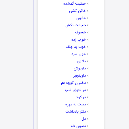
حیثیت گمشده
خائن کشی
خاتون
خجالت نکش
خسوف
خواب زده
خوب بد جلف
خون سرد
دادزن
داریوش
داوینچیز
دختران کوچه غم
در انتهای شب
دراکولا
دست به مهره
دفتر یادداشت
دل
دندون طلا