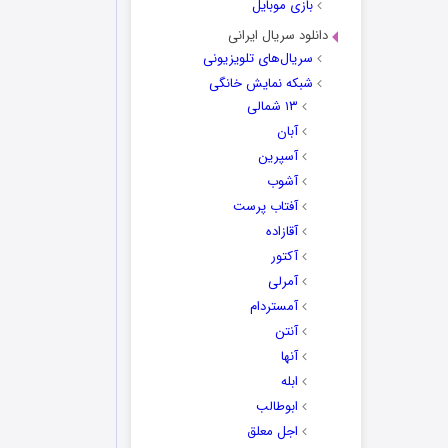
بازی موبایل
دانلود سریال ایرانی
سریال‌های تلویزیونی
شبکه نمایش خانگی
۱۳ شمالی
آبان
آسپرین
آشوب
آفتاب پرست
آقازاده
آکتور
آمرلی
آمستردام
آنتن
آنها
ابله
ابوطالب
اجل معلق