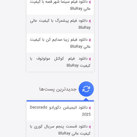
دانلود فیلم سینما شهر قصه با کیفیت
عالی BluRay
دانلود فیلم پیشمرگ با کیفیت عالی
BluRay
دانلود فیلم زیبا صدایم کن با کیفیت
جادوگری در مغولستان
عالی BluRay
۱۴ (زیرنویس)
قسمت
منتشر شد
دانلود فیلم کوکتل مولوتوف با
کیفیت BluRay
جدیدترین پست‌ها
دانلود انیمیشن دکورادو Decorado
2025
باب اسفنجی فصل ۱۷
دانلود قسمت پنجم سریال کوری با
۶ (زیرنویس)
قسمت
منتشر شد
کیفیت عالی BluRay