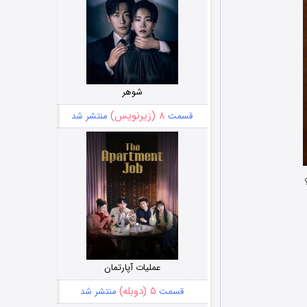
شوهر
۸ (زیرنویس)
قسمت
منتشر شد
عملیات آپارتمان
۵ (دوبله)
قسمت
منتشر شد