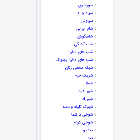
سووشون
سیاه چاله
سیاوش
شام ایرانی
شاهگوش
شب آهنگی
شب های مافیا
شب های مافیا: زودیاک
شبکه مخفی زنان
شریک جرم
شغال
شهر هرت
شهرزاد
شهرک کلیله و دمنه
شوخی با شما
شوخی کردم
صداتو
ضد