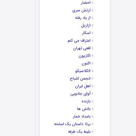
احضار
ارتش سری
از یاد رفته
ازازیل
اسکار
اعتراف می کنم
افعی تهران
اکازیون
داغ ترین جملات 
اکنون
الکلاسیکو
انجمن اشباح
اهل ایران
آوای جادویی
بازنده
بالش ها
بامداد خمار
برتا: داستان یک اسلحه
بلیط یک‌‌ طرفه