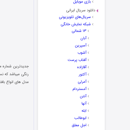
بازی موبایل
دانلود سریال ایرانی
سریال‌های تلویزیونی
شبکه نمایش خانگی
۱۳ شمالی
آبان
آسپرین
آشوب
آفتاب پرست
جدیدترین شماره مجله معروف oday
آقازاده
رنگی میباشد که ن
آکتور
آمرلی
مدل های انواع بافت
آمستردام
آنتن
آنها
ابله
ابوطالب
اجل معلق