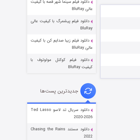
دانلود فیلم سینما شهر قصه با کیفیت
عالی BluRay
دانلود فیلم پیشمرگ با کیفیت عالی
BluRay
دانلود فیلم زیبا صدایم کن با کیفیت
جادوگری در مغولستان
عالی BluRay
۱۴ (زیرنویس)
قسمت
منتشر شد
دانلود فیلم کوکتل مولوتوف با
کیفیت BluRay
جدیدترین پست‌ها
دانلود سریال تد لاسو Ted Lasso
2020-2026
باب اسفنجی فصل ۱۷
دانلود مستند Chasing the Rains
۶ (زیرنویس)
قسمت
منتشر شد
2022