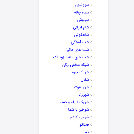
سووشون
سیاه چاله
سیاوش
شام ایرانی
شاهگوش
شب آهنگی
شب های مافیا
شب های مافیا: زودیاک
شبکه مخفی زنان
شریک جرم
شغال
شهر هرت
شهرزاد
شهرک کلیله و دمنه
شوخی با شما
شوخی کردم
صداتو
ضد