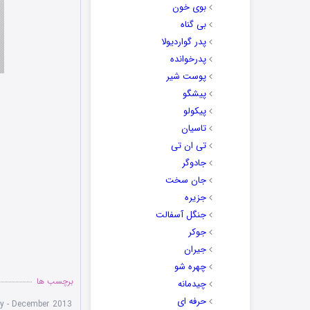
بوی خون
بی گناه
پدر گواردیولا
پدرخوانده
پوست شیر
پیشگو
پیکولو
تاسیان
تی ان تی
جادوگر
جان سخت
جزیره
جنگل آسفالت
جوکر
جیران
چهره شو
برچسب ها
چیدمانه
حرفه ای
y - December 2013