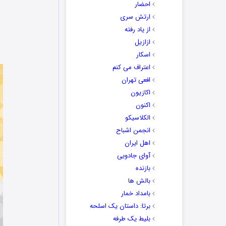
احضار
ارتش سری
از یاد رفته
ازازیل
اسکار
اعتراف می کنم
افعی تهران
اکازیون
اکنون
الکلاسیکو
انجمن اشباح
اهل ایران
آوای جادویی
بازنده
بالش ها
بامداد خمار
برتا: داستان یک اسلحه
بلیط یک‌‌ طرفه