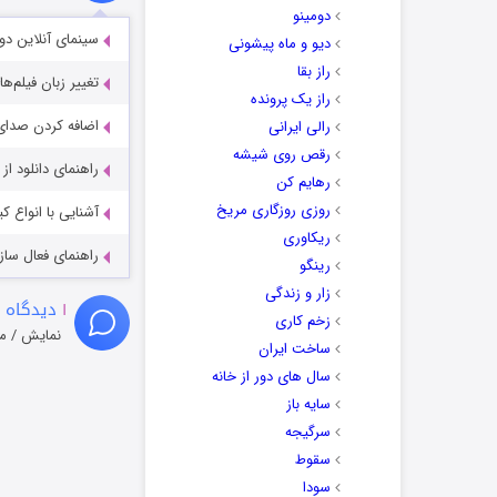
دومینو
سینمای آنلاین دو
دیو و ماه پیشونی
راز بقا
تغییر زبان فیلم‌ها
راز یک پرونده
اضافه کردن صدای 
رالی ایرانی
رقص روی شیشه
راهنمای دانلود ا
رهایم کن
روزی روزگاری مریخ
آشنایی با انواع ک
ریکاوری
راهنمای فعال سازی کیفیت R
رینگو
زار و زندگی
۱
دیدگاه 
زخم کاری
نمایش / م
ساخت ایران
سال های دور از خانه
سایه باز
سرگیجه
سقوط
سودا