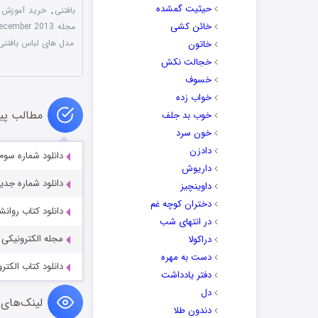
حیثیت گمشده
بافتنی
,
خرید آموزش ب
خائن کشی
مجله Knit Today - December 2013
مدل های لباس بافتنی
خاتون
خجالت نکش
خسوف
خواب زده
مطالب پی
خوب بد جلف
خون سرد
دادزن
دانلود شماره سوم مجله بازی
داریوش
دانلود شماره جدید 
داوینچیز
دختران کوچه غم
دانلود کتاب روا
در انتهای شب
مجله الکترونیکی شامل 35 مدل کلاه بافتنی زنا
دراکولا
دست به مهره
دانلود کتاب الکترونیکی
دفتر یادداشت
دل
لینک‌های 
دندون طلا