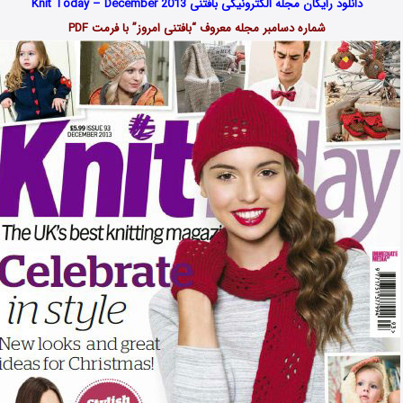
دانلود رایگان مجله الکترونیکی بافتنی Knit Today – December 2013
شماره دسامبر مجله معروف “بافتنی امروز” با فرمت PDF