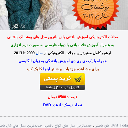
مجلات الکترونـیکی آموزش بافتنی با زیـباترین مدل های پوشــاک بافتـنی
به هـمراه آموزش قلاب بافی با دوبله فارسـی به صورت نرم افزاری
آرشیو کامل معتبرترین مجلات الکترونیکی از
سال
2009 تا 2013
همراه با یک دی وی دی آموزش بافندگی به زبان انگلیسی
برای مشـاهده جزئـیات بیـشـتر
اینجا
کلـیک کنید
قیمت: 8500 تومان
تعداد دیسک: 4 عدد DVD
Knit Toda
,
بلوز بافتنی
,
جدیدترین مدل های انواع بافتنی
,
جدیدترین مدل های شال بافت