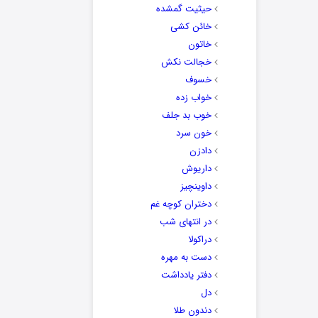
حیثیت گمشده
خائن کشی
خاتون
خجالت نکش
خسوف
خواب زده
خوب بد جلف
خون سرد
دادزن
داریوش
داوینچیز
دختران کوچه غم
در انتهای شب
دراکولا
دست به مهره
دفتر یادداشت
دل
دندون طلا