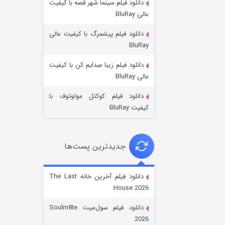
دانلود فیلم سینما شهر قصه با کیفیت
عالی BluRay
دانلود فیلم پیشمرگ با کیفیت عالی
BluRay
دانلود فیلم زیبا صدایم کن با کیفیت
خاندان اژدها فصل ۳
عالی BluRay
۶ (زیرنویس)
قسمت
منتشر شد
دانلود فیلم کوکتل مولوتوف با
کیفیت BluRay
جدیدترین پست‌ها
دانلود فیلم آخرین خانه The Last
House 2026
جادوگری در مغولستان
دانلود فیلم سول‌میت Soulm8te
۱۴ (زیرنویس)
قسمت
منتشر شد
2026