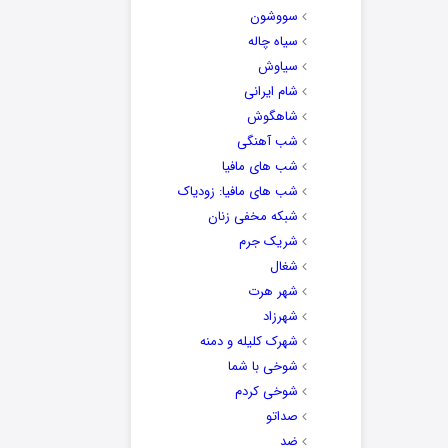
سووشون
سیاه چاله
سیاوش
شام ایرانی
شاهگوش
شب آهنگی
شب های مافیا
شب های مافیا: زودیاک
شبکه مخفی زنان
شریک جرم
شغال
شهر هرت
شهرزاد
شهرک کلیله و دمنه
شوخی با شما
شوخی کردم
صداتو
ضد