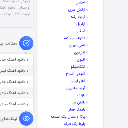
جدید
,
دانلود آهنگ 
احضار
اورجینال
,
دانلود آهن
ارتش سری
کیفیت 320
,
لینک مس
از یاد رفته
ازازیل
اسکار
اعتراف می کنم
مطالب پی
افعی تهران
اکازیون
اکنون
دانلود آهنگ جدید
الکلاسیکو
دانلود آهنگ تیتر
انجمن اشباح
اهل ایران
دانلود آهنگ جدید‬
آوای جادویی
دانلود آهنگ جدید 
بازنده
بالش ها
دانلود آهنگ جدید
بامداد خمار
برتا: داستان یک اسلحه
لینک‌های 
بلیط یک‌‌ طرفه