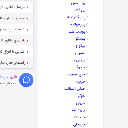
بوی خون
سینمای آنلاین دو
بی گناه
پدر گواردیولا
تغییر زبان فیلم‌ها
پدرخوانده
اضافه کردن صدای 
پوست شیر
پیشگو
راهنمای دانلود ا
پیکولو
آشنایی با انواع ک
تاسیان
تی ان تی
راهنمای فعال سازی کیفیت R
جادوگر
جان سخت
هیچ
دیدگا
جزیره
نمایش / م
جنگل آسفالت
جوکر
جیران
چهره شو
چیدمانه
حرفه ای