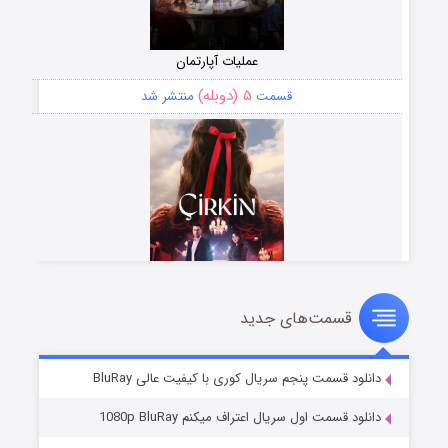
عملیات آپارتمان
۵ (دوبله)
قسمت
منتشر شد
قسمت‌های جدید
سریال زشت
۲ (زیرنویس)
قسمت
منتشر شد
دانلود قسمت پنجم سریال کوری با کیفیت عالی BluRay
دانلود قسمت اول سریال اعتراف میکنم 1080p BluRay