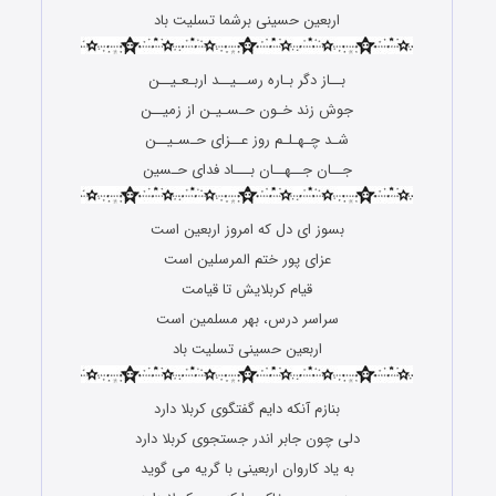
اربعین حسینی برشما تسلیت باد
بــاز دگر بـاره رســیــد اربـعـیــن
جوش زند خـون حـسـیـن از زمیــن
شـد چـهـلـم روز عــزای حـسـیــن
جــان جــهــان بـــاد فدای حـسین
بسوز ای دل که امروز اربعین است
عزای پور ختم المرسلین است
قیام کربلایش تا قیامت
سراسر درس، بهر مسلمین است
اربعین حسینی تسلیت باد
بنازم آنکه دایم گفتگوی کربلا دارد
دلی چون جابر اندر جستجوی کربلا دارد
به یاد کاروان اربعینی با گریه می گوید