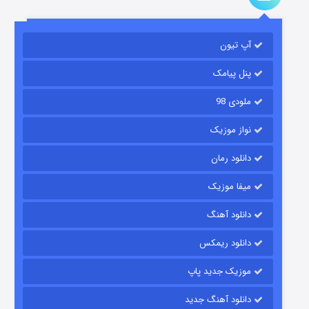
آپ تیون
باب اسفنجی فصل ۱۷
۶ (زیرنویس)
قسمت
منتشر شد
پنل پیامک
ملودی 98
نواز موزیک
دانلود رمان
میفا موزیک
دانلود آهنگ
رویایی برای تو
دانلود ریمکس
۱۵ (دوبله)
قسمت
منتشر شد
موزیک جدید پاپ
دانلود آهنگ جدید