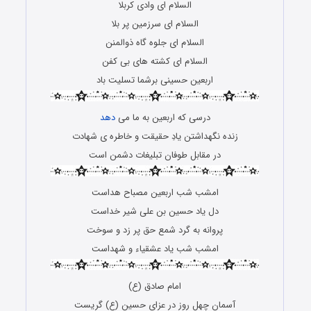
السلام ای وادی کربلا
السلام ای سرزمین پر بلا
السلام ای جلوه گاه ذوالمنن
السلام ای کشته های بی کفن
اربعین حسینی برشما تسلیت باد
درسی که اربعین به ما می
دهد
زنده نگهداشتن یادِ حقیقت و خاطره ی شهادت
در مقابل طوفان تبلیغات دشمن است
امشب شب اربعین مصباح هداست
دل یاد حسین بن علی شیر خداست
پروانه به گرد شمع حق پر زد و سوخت
امشب شب یاد عشقیاء و شهداست
امام صادق (ع)
آسمان چهل روز در عزای حسین (ع) گریست