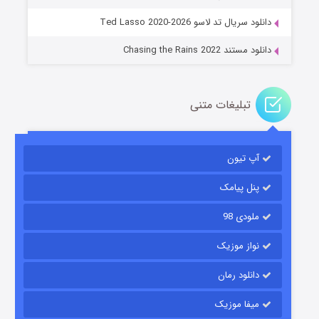
۱۴ (زیرنویس)
قسمت
منتشر شد
دانلود سریال تد لاسو Ted Lasso 2020-2026
دانلود مستند Chasing the Rains 2022
تبلیغات متنی
آپ تیون
باب اسفنجی فصل ۱۷
۶ (زیرنویس)
قسمت
منتشر شد
پنل پیامک
ملودی 98
نواز موزیک
دانلود رمان
میفا موزیک