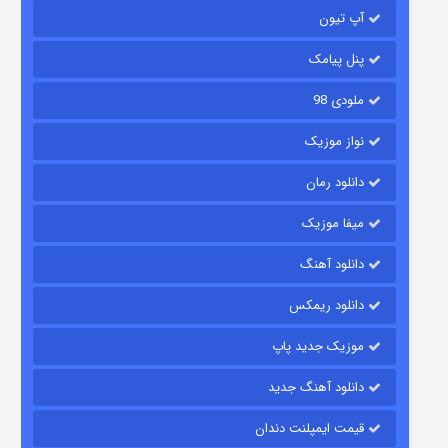
آپ تیون
باب اسفنجی فصل ۱۷
۶ (زیرنویس)
قسمت
منتشر شد
پنل پیامک
ملودی 98
نواز موزیک
دانلود رمان
میفا موزیک
دانلود آهنگ
رویایی برای تو
دانلود ریمکس
۱۵ (دوبله)
قسمت
منتشر شد
موزیک جدید پاپ
دانلود آهنگ جدید
قیمت ایمپلنت دندان