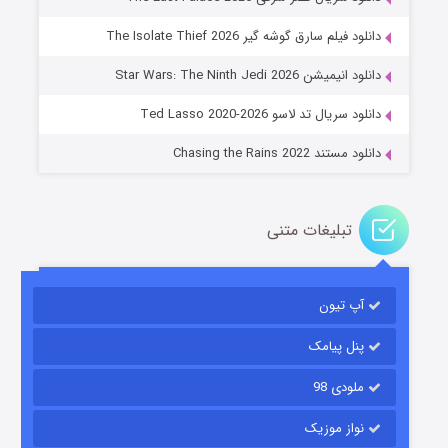
دانلود فیلم سارق گوشه گیر The Isolate Thief 2026
جادوگری در مغولستان
دانلود انیمیشن Star Wars: The Ninth Jedi 2026
۱۴ (زیرنویس)
قسمت
منتشر شد
دانلود سریال تد لاسو Ted Lasso 2020-2026
دانلود مستند Chasing the Rains 2022
تبلیغات متنی
آپ تیون
باب اسفنجی فصل ۱۷
۶ (زیرنویس)
قسمت
منتشر شد
پنل پیامک
ملودی 98
نواز موزیک