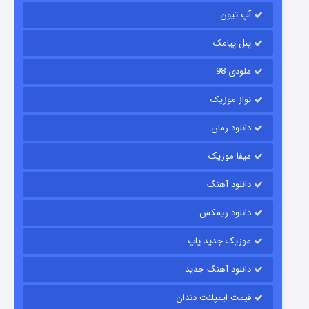
آپ تیون
جادوگری در مغولستان
۱۴ (زیرنویس)
قسمت
منتشر شد
پنل پیامک
ملودی 98
نواز موزیک
دانلود رمان
میفا موزیک
دانلود آهنگ
باب اسفنجی فصل ۱۷
دانلود ریمکس
۶ (زیرنویس)
قسمت
منتشر شد
موزیک جدید پاپ
دانلود آهنگ جدید
قیمت ایمپلنت دندان