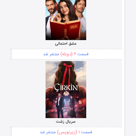
عشق احتمالی
۶ (دوبله)
قسمت
منتشر شد
سریال زشت
۱ (زیرنویس)
قسمت
منتشر شد