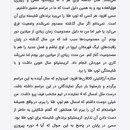
نمی‌ماند. سال گذشته برای هر 3 ما (رونالدو، مسی و ریبری)
فوق‌العاده بود و به همین دلیل است که ما در مراسم حضور داشتیم.
مسی افزود: هر کسی که توپ طلا را می‌برد برنده‌ای شایسته برای آن
است. نمی‌دانم اگر سال گذشته مصدوم نمی‌شدم وضعیت فرق
می‌کرد یا خیر اما من به دلیل مصدومیت زمان زیادی از میادین دور
بودم. آن مصدومیت‌ها سبب شد که من سال گذشته در پایان
رقابت‌های لیگ قهرمانان اروپا در اوج نباشم و فصل جدید را هم با
مصدومیت آغاز کنم. من مدت زیادی از میادین دور بودم اما نمی‌شد
کاری در موردش انجام داد. کریستیانو سال خوبی داشت و با
شایستگی توپ طلا را برد.
ستاره آرژانتینی کاتالان‌ها افزود: امیدوارم که سال آینده به این مراسم
برگردم و بارسلونا بار دیگر نمایندگانی در این مراسم داشته باشد،
درست مثل امسال که 4 نماینده در تیم منتخب فیف پرو داشت. من
خیلی دوست داشتم که امسال هم توپ طلا را ببرم، در واقع همیشه
خواسته‌ام که آن را ببرم اما همانطور که گفتم شکایتی به خاطر از
دست دادن آن ندارم. کریستیانو برنده‌ای شایسته برای توپ طلا بود.
مسی در پایان در پاسخ به این سوال که آیا 4 دوره پیروزی