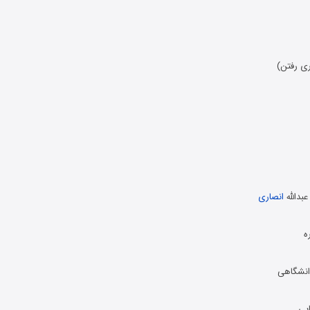
ری رفتن)
بدالله
انصاری
ه
انشگاهی
يی