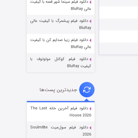
دانلود فیلم سینما شهر قصه با کیفیت
عالی BluRay
دانلود فیلم پیشمرگ با کیفیت عالی
BluRay
دانلود فیلم زیبا صدایم کن با کیفیت
جادوگری در مغولستان
عالی BluRay
۱۴ (زیرنویس)
قسمت
منتشر شد
دانلود فیلم کوکتل مولوتوف با
کیفیت BluRay
جدیدترین پست‌ها
دانلود فیلم آخرین خانه The Last
House 2026
باب اسفنجی فصل ۱۷
دانلود فیلم سول‌میت Soulm8te
۶ (زیرنویس)
قسمت
منتشر شد
2026