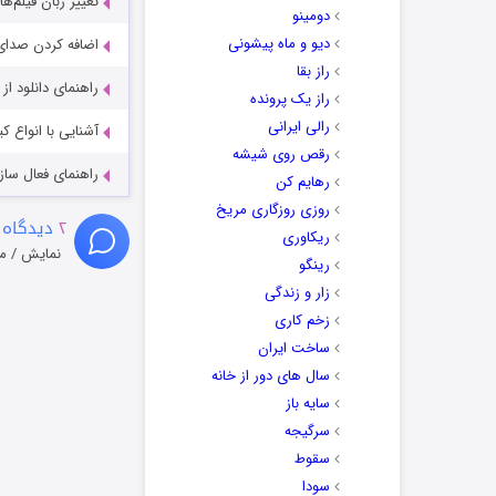
تغییر زبان فیلم‌ها
دومینو
دیو و ماه پیشونی
اضافه کردن صدای 
راز بقا
راهنمای دانلود ا
راز یک پرونده
رالی ایرانی
آشنایی با انواع ک
رقص روی شیشه
راهنمای فعال سازی کیفیت R
رهایم کن
روزی روزگاری مریخ
۲
دیدگاه 
ریکاوری
نمایش / م
رینگو
زار و زندگی
زخم کاری
ساخت ایران
سال های دور از خانه
سایه باز
سرگیجه
سقوط
سودا