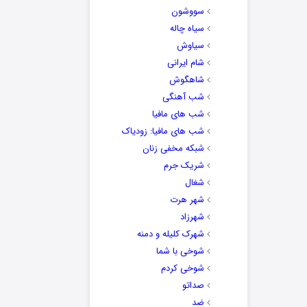
سووشون
سیاه چاله
سیاوش
شام ایرانی
شاهگوش
شب آهنگی
شب های مافیا
شب های مافیا: زودیاک
شبکه مخفی زنان
شریک جرم
شغال
شهر هرت
شهرزاد
شهرک کلیله و دمنه
شوخی با شما
شوخی کردم
صداتو
ضد