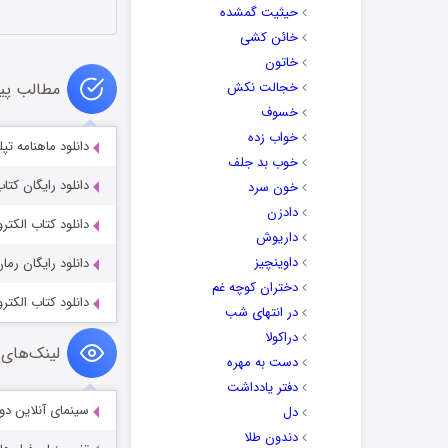
حیثیت گمشده
خائن کشی
خاتون
خجالت نکش
مطالب پی
خسوف
خواب زده
دانلود ماهنامه تپ
خوب بد جلف
دانلود رایگان کتا
خون سرد
دادزن
دانلود کتاب الکترونیکی چگ
داریوش
داوینچیز
دانلود رایگان رم
دختران کوچه غم
دانلود کتاب الکت
در انتهای شب
دراکولا
لینک‌های 
دست به مهره
دفتر یادداشت
سینمای آنلاین دو
دل
دندون طلا