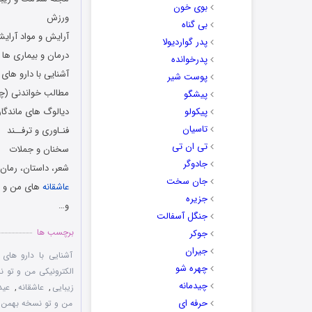
بوی خون
ورزش
بی گناه
آرایش و مواد آرای
پدر گواردیولا
درمان و بيماری ها
پدرخوانده
آشنایی با دارو های
پوست شیر
مطالب خواندنی (چیس
پیشگو
پیکولو
دیالوگ های ماندگار
تاسیان
فنـاوری و ترفــند
تی ان تی
سخنان و جملات
جادوگر
شعر، داستان، رمان
جان سخت
عاشقانه
های من و ت
جزیره
و…
جنگل آسفالت
برچسب ها
جوکر
جیران
آشنایی با دارو های 
چهره شو
الکترونیکی من و تو نس
چیدمانه
زيبايی
,
عاشقانه
,
عید
حرفه ای
من و تو نسخه بهمن