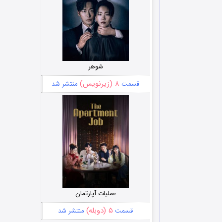
شوهر
۸ (زیرنویس)
قسمت
منتشر شد
عملیات آپارتمان
۵ (دوبله)
قسمت
منتشر شد