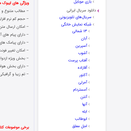
بازی موبایل
ویژگی های ایبوک من
دانلود سریال ایرانی
– مطالب متنوع و گ
سریال‌های تلویزیونی
– حجم کم نرم افزار
شبکه نمایش خانگی
– امکان ارسال متن
۱۳ شمالی
– دارای پیام های آ
آبان
– دارای پیامک ها
آسپرین
– امکان تغییر فونت 
آشوب
– بخش ویژه ازدوا
آفتاب پرست
– دارای بخش هواد
آقازاده
– تم زیبا و گرافیکی
آکتور
آمرلی
آمستردام
آنتن
آنها
ابله
ابوطالب
اجل معلق
برخی موضوعات کتا