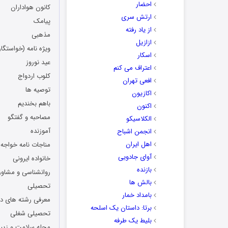
احضار
كانون هواداران
ارتش سری
پیامک
از یاد رفته
مذهبی
ازازیل
ویژه نامه (خواستگا
اسکار
عید نوروز
اعتراف می کنم
کلوب اردواج
افعی تهران
توصیه ها
اکازیون
باهم بخندیم
اکنون
مصاحبه و گفتگو
الکلاسیکو
آموزنده
انجمن اشباح
اهل ایران
مناجات نامه خواجه ع
آوای جادویی
خانواده ایرونی
بازنده
روانشناسی و مشاور
بالش ها
تحصیلی
بامداد خمار
معرفی رشته های د
برتا: داستان یک اسلحه
تحصیلی شغلی
بلیط یک‌‌ طرفه
مجله سلامت و زيبا