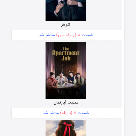
شوهر
۸ (زیرنویس)
قسمت
منتشر شد
عملیات آپارتمان
۵ (دوبله)
قسمت
منتشر شد