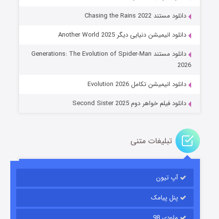
دانلود مستند Chasing the Rains 2022
دانلود انیمیشن دنیایی دیگر Another World 2025
جادوگری در مغولستان
دانلود مستند Generations: The Evolution of Spider-Man
۱۴ (زیرنویس)
قسمت
منتشر شد
2026
دانلود انیمیشن تکامل Evolution 2026
دانلود فیلم خواهر دوم Second Sister 2025
تبلیغات متنی
باب اسفنجی فصل ۱۷
آپ تیون
۶ (زیرنویس)
قسمت
منتشر شد
پنل پیامک
ملودی 98