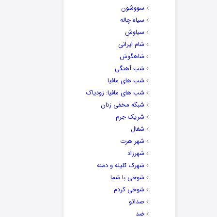
سووشون
سیاه چاله
سیاوش
شام ایرانی
شاهگوش
شب آهنگی
شب های مافیا
شب های مافیا: زودیاک
شبکه مخفی زنان
شریک جرم
شغال
شهر هرت
شهرزاد
شهرک کلیله و دمنه
شوخی با شما
شوخی کردم
صداتو
ضد