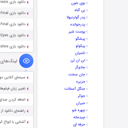
دانلود بازی Darksiders Genesis
بوی خون
بی گناه
دانلود بازی Detectives United 7: Mission Possible Final
پدر گواردیولا
دانلود بازی Vacation Adventures: Park Ranger 17 Final
پدرخوانده
پوست شیر
دانلود بازی Through Andrea’s Eyes
پیشگو
پیکولو
دانلود بازی Enchanted Kingdom 3: Fog of Rivershire
تاسیان
تی ان تی
لینک‌های 
جادوگر
جان سخت
سینمای آنلاین دو
جزیره
تغییر زبان فیلم‌ها
جنگل آسفالت
جوکر
اضافه کردن صدای 
جیران
چهره شو
راهنمای دانلود ا
چیدمانه
آشنایی با انواع ک
حرفه ای