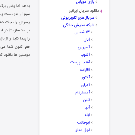
بازی موبایل
بدهد اما وقتی بر
دانلود سریال ایرانی
سوزان نتوانست پسرش
سریال‌های تلویزیونی
پسرش را نجات دهد.
شبکه نمایش خانگی
بر ملا سازید؟ در ا
۱۳ شمالی
را پیدا کنید و از ب
آبان
هم اکنون شما می ت
آسپرین
آشوب
دوستی ها دانلود کن
آفتاب پرست
دانلود رایگان بازی
آقازاده
آکتور
آمرلی
آمستردام
آنتن
آنها
ابله
ابوطالب
اجل معلق