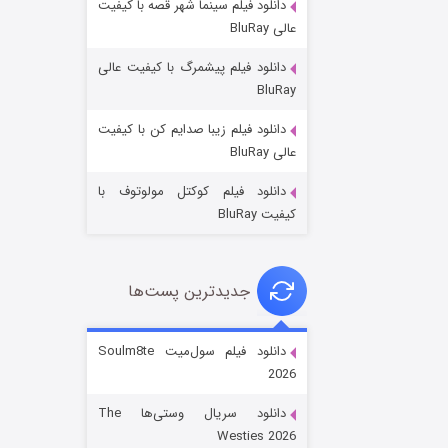
دانلود فیلم سینما شهر قصه با کیفیت
عالی BluRay
دانلود فیلم پیشمرگ با کیفیت عالی
BluRay
دانلود فیلم زیبا صدایم کن با کیفیت
جادوگری در مغولستان
عالی BluRay
۱۴ (زیرنویس)
قسمت
منتشر شد
دانلود فیلم کوکتل مولوتوف با
کیفیت BluRay
جدیدترین پست‌ها
دانلود فیلم سول‌میت Soulm8te
2026
باب اسفنجی فصل ۱۷
دانلود سریال وستی‌ها The
۶ (زیرنویس)
قسمت
منتشر شد
Westies 2026