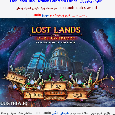
دانلود رایگان بازی Lost Lands: Dark Overlord Collector’s Edition
Lost Lands: Dark Overlord در سبک پیدا کردن اشیاء پنهان
از سری بازی های پرطرفدار و
مهیج
Lost Lands
ی بازی های فوق العاده جذاب و
هیجان انگیز
Lost Lands منتشر شد. سوزان ر