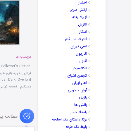
احضار
ارتش سری
از یاد رفته
ازازیل
اسکار
اعتراف می کنم
افعی تهران
اکازیون
برچسب ها
اکنون
Collector's Edition
الکلاسیکو
فیش
,
خرید بازی های 
انجمن اشباح
nds: Dark Overlord
اهل ایران
مستقیم
,
نسخه نهایی
آوای جادویی
بازنده
بالش ها
بامداد خمار
مطالب پی
برتا: داستان یک اسلحه
بلیط یک‌‌ طرفه