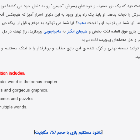
گشت دید که یک نور ضعیف و درخشان پسرش “جیمی” رو به داخل خود می کشد! درواز
 را نجات بدهد. او باید یک راه برای ورود به این دنیای اسرار آمیز که هیچکس آنجا 
 آیا شما می توانید او را نجات
دهید
؟ آیا شما می توانید به موقع و قبل از اینکه دیر
ین بازی فوق العاده لذت بخش و
هیجان انگیز
به
ماجراجویی
بپردازید، راز نهفته در دل
ازی و حل معماهای پیچیده لذت ببرید.
وانید نسخه نهایی و کرک شده ی این بازی جذاب و پرطرفدار را با لینک مستقیم و ب
ید.
 کامپیوتر در سبک پیدا کردن اشیاء مخفی با لینک مستقیم
tion includes:
ter world in the bonus chapter.
ics and gorgeous graphics.
games and puzzles.
ultiple worlds.
دانلود رایگان بازی های هیدن آبجکت جدید همراه با لینک مستقیم
[
دانلود مستقیم بازی با حجم 757 مگابایت
]