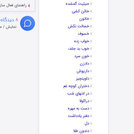
حیثیت گمشده
راهنمای فعال سازی کیفیت R
خائن کشی
خاتون
۸
دیدگاه 
خجالت نکش
نمایش / م
خسوف
خواب زده
خوب بد جلف
خون سرد
دادزن
داریوش
داوینچیز
دختران کوچه غم
در انتهای شب
دراکولا
دست به مهره
دفتر یادداشت
دل
دندون طلا