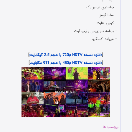
– جاستین تیمبرلیک
– سلنا گومز
– کوین هارت
– برنامه تلوزیونی وایپ آوت
– میراندا کسگرو
…
[
دانلود نسخه 720p HDTV با حجم 2.5 گیگابایت
]
[
دانلود نسخه 480p HDTV با حجم 911 مگابایت
]
برچسب ها