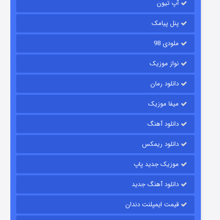
آپ تیون
باب اسفنجی فصل ۱۷
۶ (زیرنویس)
قسمت
منتشر شد
پنل پیامک
ملودی 98
نواز موزیک
دانلود رمان
میفا موزیک
دانلود آهنگ
رویایی برای تو
دانلود ریمکس
۱۵ (دوبله)
قسمت
منتشر شد
موزیک جدید پاپ
دانلود آهنگ جدید
قیمت ایمپلنت دندان