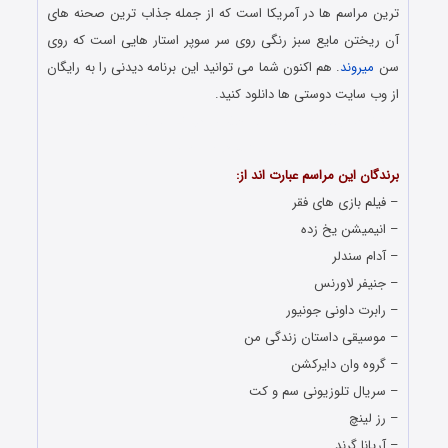
ترین مراسم ها در آمریکا است که از جمله جذاب ترین صحنه های
آن ریختن مایع سبز رنگی روی سر سوپر استار هایی است که روی
سن
میروند
. هم اکنون شما می توانید این برنامه دیدنی را به رایگان
از وب سایت دوستی ها دانلود کنید.
دانلود رایگان مراسم بسیار جالب و دیدنی Nickelodeon Kids
Choice Awards
برندگان این مراسم عبارت اند از:
– فیلم بازی های فقر
– انیمیشن یخ زده
– آدام سندلر
– جنیفر لاورنس
– رابرت داونی جونیور
– موسیقی داستان زندگی من
– گروه وان دایرکشن
– سریال تلوزیونی سم و کت
– رز لینچ
– آریانا گرند