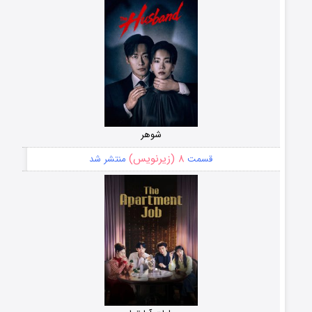
شوهر
۸ (زیرنویس)
قسمت
منتشر شد