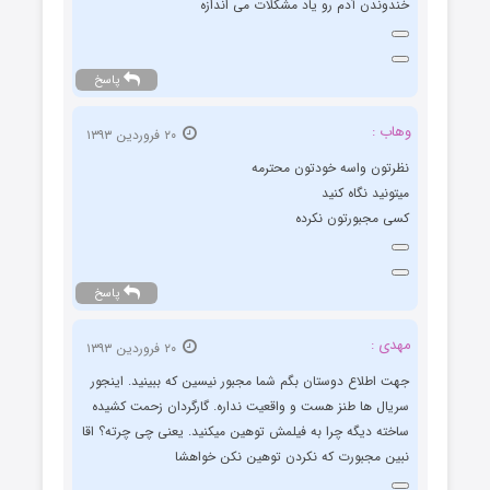
خندوندن آدم رو یاد مشکلات می اندازه
پاسخ
وهاب :
۲۰ فروردین ۱۳۹۳
نظرتون واسه خودتون محترمه
میتونید نگاه کنید
کسی مجبورتون نکرده
پاسخ
مهدی :
۲۰ فروردین ۱۳۹۳
جهت اطلاع دوستان بگم شما مجبور نیسین که ببینید. اینجور
سریال ها طنز هست و واقعیت نداره. گارگردان زحمت کشیده
ساخته دیگه چرا به فیلمش توهین میکنید. یعنی چی چرته؟ اقا
نبین مجبورت که نکردن توهین نکن خواهشا