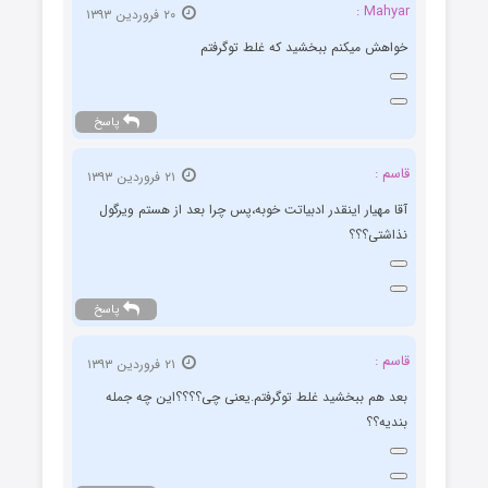
Mahyar :
۲۰ فروردین ۱۳۹۳
خواهش میکنم ببخشید که غلط توگرفتم
پاسخ
قاسم :
۲۱ فروردین ۱۳۹۳
آقا مهیار اینقدر ادبیاتت خوبه،پس چرا بعد از هستم ویرگول
نذاشتی؟؟؟
پاسخ
قاسم :
۲۱ فروردین ۱۳۹۳
بعد هم ببخشید غلط توگرفتم.یعنی چی؟؟؟؟این چه جمله
بندیه؟؟