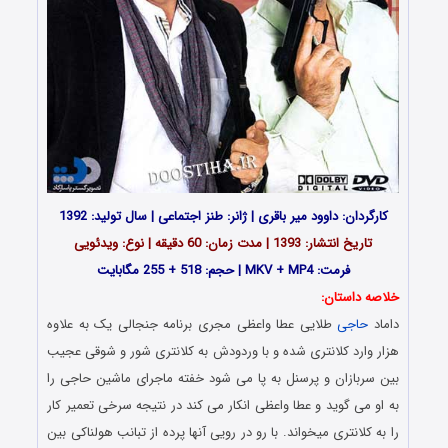
کارگردان: داوود میر باقری | ژانر: طنز اجتماعی | سال تولید: 1392
تاریخ انتشار: 1393 | مدت زمان: 60 دقیقه | نوع: ویدئویی
فرمت: MKV + MP4 | حجم: 518 + 255 مگابایت
خلاصه داستان:
داماد
حاجی
طلایی عطا واعظی مجری برنامه جنجالی یک به علاوه
هزار وارد کلانتری شده و با وردودش به کلانتری شور و شوقی عجیب
بین سربازان و پرسنل به پا می شود خفته ماجرای ماشین حاجی را
به او می گوید و عطا واعظی انکار می کند در نتیجه سرخی تعمیر کار
را به کلانتری میخواند. با رو در رویی آنها پرده از تبانب هولناکی بین