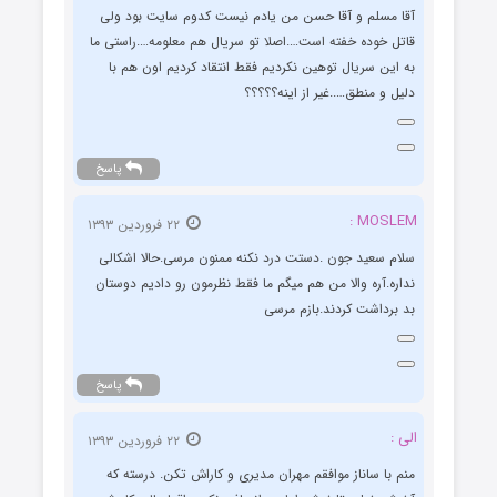
آقا مسلم و آقا حسن من یادم نیست کدوم سایت بود ولی
قاتل خوده خفته است….اصلا تو سریال هم معلومه….راستی ما
به این سریال توهین نکردیم فقط انتقاد کردیم اون هم با
دلیل و منطق…..غیر از اینه؟؟؟؟؟
پاسخ
MOSLEM :
۲۲ فروردین ۱۳۹۳
سلام سعید جون .دستت درد نکنه ممنون مرسی.حالا اشکالی
نداره.آره والا من هم میگم ما فقط نظرمون رو دادیم دوستان
بد برداشت کردند.بازم مرسی
پاسخ
الی :
۲۲ فروردین ۱۳۹۳
منم با ساناز موافقم مهران مدیری و کاراش تکن. درسته که