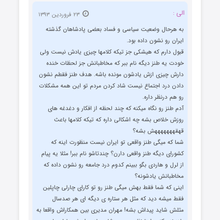
الی :
۲۳ فروردین ۱۳۹۳
به هرحال وضعیت سیاسی و فساد بعضی پادشاهان گذشته
ایران رو نشون داده بود.
قبول دارم که هیشکی جز تیکه کلامها چیزی یادش نیست ولی
خودت یه طنز دیگه نام ببر که مخاطبانش جز لحظات خنده
دارش چیزی ازش یادشون مونده باشه. هدف طنز فقطم نشون
دادن درد اجتماع نیست شاد کردن مردم تو این همه مشکلات
رو هم درنظر داره.
آدم طنز رو نگاه میکنه که چند لحظه از افکار و دغدغه های
روزش خلاص بشه چه اشکالی داره که تیکه کلامها باعث
قهقهههههههش بشه؟
شما که میگی طنز واقعی تو ایران نیست منظورت اینه که
کشورای دیگه طنز واقعی دارن؟ چندتاشو نام ببر! مثلا یه پیام
از لرل و هاردی بگو ببینم کدوم درد جامعه رو نشون داده که
مخاطبانش یادشونه؟
اینی که شما فقط بهش میگی طنز رو تو کارای چارلی چاپلین
فقط میشه دید که مثل هر ستاره ی دیگه ای هر صدسال
مثلش شاید پیداش بشه! مهران مدیری بین همکاراش واقعا به