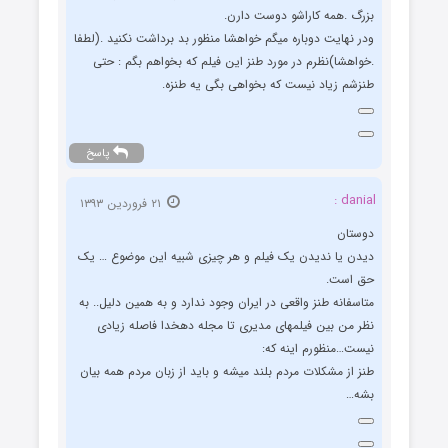
بزرگ .همه کاراشو دوست دارن.
ودر نهایت دوباره میگم خواهشا منظور بد برداشت نکنید .(لطفا
.خواهشا)نظرم در مورد طنز این فیلم که بخواهم بگم : حتی
طنزشم زیاد نیست که بخواهی بگی یه طنزه.
پاسخ
danial :
۲۱ فروردین ۱۳۹۳
دوستان
دیدن یا ندیدن یک فیلم و هر چیزی شبیه این موضوع … یک
حق است.
متاسفانه طنز واقعی در ایران وجود ندارد و به همین دلیل.. به
نظر من بین فیلمهای مدیری تا مجله دهخدا فاصله زیادی
نیست…منظورم اینه که:
طنز از مشکلات مردم بلند میشه و باید از زبان مردم همه بیان
بشه…