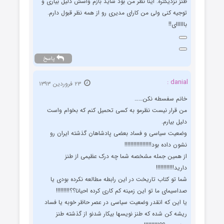
طنز نزدیکتره. اینا نظر من بود شاید بازم واسش دلیل بیاری و
توجیه کنی ولی من کارای مدیری رو از همه نظر قبول دارم.
باااااای!!
پاسخ
danial :
۲۳ فروردین ۱۳۹۳
خانم سفسطه نکن……
من قرار نیست نظرمو به کسی تحمیل کنم که بخوام واست
دلیل بیارم.
وضعیت سیاسی و فساد بعضی پادشاهان گذشته ایران رو
نشون داده بود!!!!!!!!!!!!!!!!!!
از همین جمله مشخصه شما چه درک عظیمی از طنز
دارید!!!!!!!!!!!!
شما تو کتاب تاریخت در این رابطه مطالعه نکرده بودی یا
صداسیمای ما تو این زمینه کم کاری کرده احیانا؟؟!!!!!!!!!
یا این که انقدر وضعیت سیاسی در عصر حاظر خوبه یا فساد
ریشه کن شده که طنز نویسها بیکار شدنو از گذشته طنز