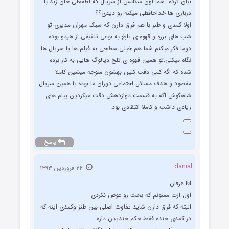
بیان کرده…شما اون سکانس از سریال که لطفعلی خان زند با
درباری ها خداحافظی میکنه رو دیدی؟؟
اولا کمدی و طنز با هم فرق دارن که سبک مهران مدیری تو
شب های برره و قهوه ی تلخ به نوعی تلفیقی از هردو بوده.
دوما فکر میکنم شما هم خیلی سطحی به فیلم ها یا سریال ها
نگاه میکنی.تو همین قهوه ی تلخ دیالوگ هایی به کار برده
شده که اگه کمی دقت کنین بهشون متوجه میشین کاملا
مقصود و هدف مسائل اجتماعی دوران ما بوده.یا همین سریال
شاهگوش اگه به قسمت دوازدهش دقت میکردین پیام های
زیادی داشت و کاملا انتقادی بود.
پاسخ
danial :
۲۴ فروردین ۱۳۹۳
اقا عرفان
اول ازت ممنونم که بحث رو عوض نکردی
البته که فرق دارن شاید تفاوت اصلی بین طنز وکمدی اینه که
در کمدی خنده فقط حکم خندیدن داره……