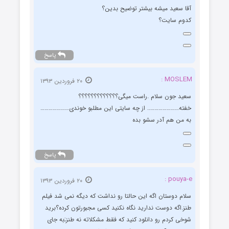
آقا سعید میشه بیشتر توضیح بدین؟
کدوم سایت؟
پاسخ
MOSLEM :
۲۰ فروردین ۱۳۹۳
سعید جون سلام .راست میگی؟؟؟؟؟؟؟؟؟؟؟؟؟
خفته………………….. از چه سایتی این مطلبو خوندی…………………
به من هم آدر سشو بده
پاسخ
pouya-e :
۲۰ فروردین ۱۳۹۳
سلام دوستان اگه این حالتا رو نداشت که دیگه نمی شد فیلم
طنز.اگه دوست ندارید نگاه نکنید کسی مجبورتون کرده؟برید
شوخی کردم رو دانلود کنید که فقط مشکلاته نه طنز;به جای