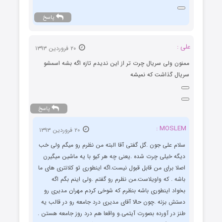
پاسخ
علی :
۲۰ فروردین ۱۳۹۳
ممنون ولی سریال چرت تر از این ندیدم تازه اگه بشه اسمشو
سریال گذاشت که نمیشه
پاسخ
MOSLEM :
۲۰ فروردین ۱۳۹۳
سلام علی جون .گل گفتی آقا البته من نظرم رو میگم ولی خب
دیگه خیلی چرت شده .یعنی چه هر کیو با یه ماشین میگیرن
اصلا برای من قابل قبول نیست.اگه اینطوری تو کلانتری های ما
باشه . که واویلاست.من نظرم رو گفتم .ولی اینم بگم اگه
بخواد اینطوری باشه بنظرم که شوخی کردم مهران مدیری رو
دستش بزنه .چون حالا آقای مدیری درد جامعه رو در قالب یه
طنز در آورده بصورت آیتمی.و واقعا هم درد روز جامعه هستن .