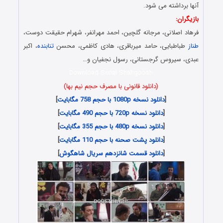
آنها برداشته می شود.
بازیگران:
فرهاد اصلانی، مرجانه گلچین، احمد مهرانفر، شهرام حقیقت دوست،
طناز
طباطبایی، حامد میرباقری، هادی کاظمی، محسن
تنابنده
، اکبر
عبدی، سیروس گرجستانی، رسول نجفیان و…
Download Serial Shahgoosh
(دانلود قانونی با مصرف حجم نیم بها)
[
دانلود نسخه 1080p با حجم 758 مگابایت
]
[
دانلود نسخه 720p با حجم 490 مگابایت
]
[
دانلود نسخه 480p با حجم 355 مگابایت
]
[
دانلود پشت صحنه با حجم 110 مگابایت
]
[
دانلود قسمت شانزدهم سریال شاهگوش
]