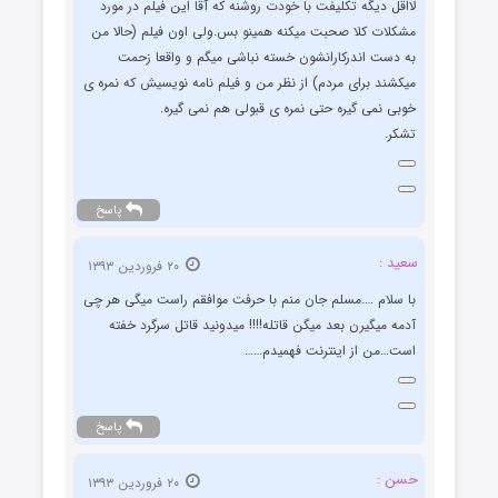
لااقل دیگه تکلیفت با خودت روشنه که آقا این فیلم در مورد
مشکلات کلا صحبت میکنه همینو بس.ولی اون فیلم (حالا من
به دست اندرکارانشون خسته نباشی میگم و واقعا زحمت
میکشند برای مردم) از نظر من و فیلم نامه نویسیش که نمره ی
خوبی نمی گیره حتی نمره ی قبولی هم نمی گیره.
تشکر.
پاسخ
سعید :
۲۰ فروردین ۱۳۹۳
با سلام ….مسلم جان منم با حرفت موافقم راست میگی هر چی
آدمه میگیرن بعد میگن قاتله!!!! میدونید قاتل سرگرد خفته
است…من از اینترنت فهمیدم……
پاسخ
حسن :
۲۰ فروردین ۱۳۹۳