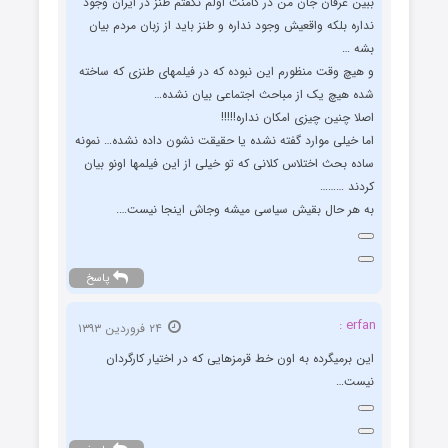
ببین عرفان جان من در کامنت اولم نگفتم طنز در ایران وجود
نداره بلکه واقعیش وجود نداره و طنز باید از زبان مردم بیان
بشه …
و هیچ وقت منظورم این نبوده که در فیلمهای طنزی که ساخته
شده هیچ یک از مباحث اجتماعی بیان نشده…
اصلا چنین چیزی امکان نداره!!!!!
اما خیلی موارد گفته نشده یا حقیقت نشون داده نشده… نمونه
ساده بحث اختلاس کلانی که تو خیلی از این فیلمها اونو بیان
کردند ………
به هر حال بقیش سیاسی میشه وجاش اینجا نیست….
پاسخ
erfan :
۲۴ فروردین ۱۳۹۳
این برمیگرده به اون خط قرمزهایی که در اختیار کارگردان
نیست…