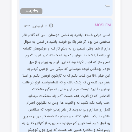
پاسخ
MOSLEM :
۲۱ فروردین ۱۳۹۳
ضمن عرض خسته نباشید به تمامی دوستان . من که گفتم نظر
شخصی من بود اگر نظر بالا رو خونده باشید.در ضمن یه سوال
دارم از شما وقتی فیلمی رو یه ریتم کار کنه و موضوعش کلیشه
ای باشه آیا شما به عنوان یک بیننده خسته نمی شوید ؟دوم
کسی منو که اجبار نکرده بود که این فیلم رو ببینم و از میل
خودم بود.قابل توجه دوستانی که میگن من توهین کردم به
این فیلم .آقا من غلت بکنم که به کارشون توهین بکنم .و اصلا
بنظر من کلمه ی که رکیک باشه و که شمابخواهید اونو در قالب
توهین بذارید نیست.سوم اون هایی که میگن مشکلات
اقتصادی که (واقعیت )هم هست آدم یاد مشکلات میندازه
.خب باشه نگاه نکنید به واقعیت ها. ومن به نظرتون احترام
کامل رو میذارم.ولی بدونید کار طنز زمانی خوبه که سکانس
هاش به یکجا اشاره نکنه .من خودم بشخصه کار مهران مدیری
رو قبول دارم.شما خیلی کم میتونید نام ببرید از کاراش که رو یه
ریتم باشه.و بخاطره همین هم هست که پیرو جون کوچیکو