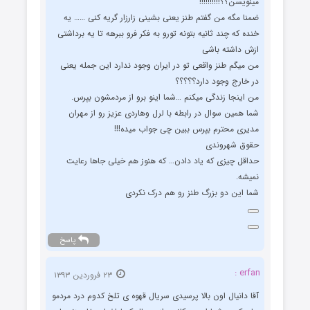
مینویسن؟؟!!!!!!!!!!
ضمنا مگه من گفتم طنز یعنی بشینی زارزار گریه کنی …… یه
خنده که چند ثانیه بتونه تورو به فکر فرو ببرهه تا یه برداشتی
ازش داشته باشی
من میگم طنز واقعی تو در ایران وجود ندارد این جمله یعنی
در خارج وجود دارد؟؟؟؟؟
من اینجا زندگی میکنم …شما اینو برو از مردمشون بپرس.
شما همین سوال در رابطه با لرل وهاردی عزیز رو از مهران
مدیری محترم بپرس ببین چی جواب میده!!!
حقوق شهروندی
حداقل چیزی که یاد دادن… که هنوز هم خیلی جاها رعایت
نمیشه.
شما این دو بزرگ طنز رو هم درک نکردی
پاسخ
erfan :
۲۳ فروردین ۱۳۹۳
آقا دانیال اون بالا پرسیدی سریال قهوه ی تلخ کدوم درد مردمو