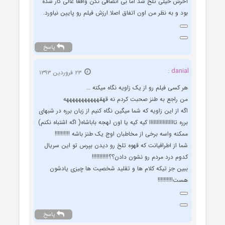
آخرش خیلی تلخ شد اما بی انصافی نکن واقعا عالی کار شده
بود و به نظر من اون اتفاق اصلا ارزش فیلم رو پایین نیاورد.
پاسخ
danial :
۲۳ فروردین ۱۳۹۳
هر کسی فیلم رو از یک زاویه نگاه میکنه …
من راجع به طنز صحبت کردم نه قهقهههههههههههه
اگه از این زاویه که شما میگین نگاه کنیم از زبان برره در شبهای
برره تااااااااااااااااا کیه کیه یا اون لهجه باباشاه( اگه اشتباه نکنم)
ممکنه واسه برخی از مخاطبان اوج یک طنز باشه !!!!!!!!!!
شما از اطرافیانت که قهوه تلخ رو دیدن بپرس تو این سریال
کدوم درد مردم رو نشون دادن؟؟!!!!!!!!!!!
ببین جز تیکه کلام ها و تقلید شخصیت ها چیزی یادشون
هست!!!!!!!!!!
پاسخ