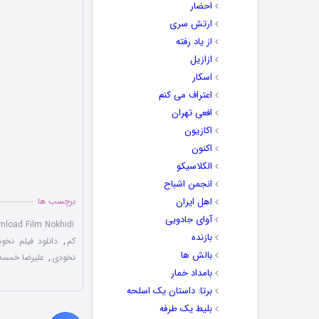
احضار
ارتش سری
از یاد رفته
ازازیل
اسکار
اعتراف می کنم
افعی تهران
اکازیون
اکنون
الکلاسیکو
انجمن اشباح
اهل ایران
برچسب ها
آوای جادویی
nload Film Nokhidi
بازنده
کم
,
دانلود فیلم نخودی
بالش ها
نخودی
,
علیرضا خمسه
بامداد خمار
برتا: داستان یک اسلحه
بلیط یک‌‌ طرفه