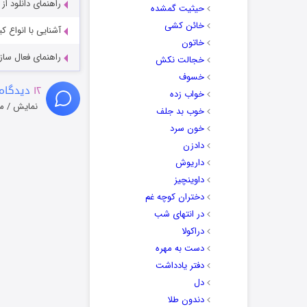
راهنمای دانلود ا
حیثیت گمشده
خائن کشی
آشنایی با انواع ک
خاتون
راهنمای فعال سازی کیفیت R
خجالت نکش
خسوف
۱۲
دیدگاه 
خواب زده
نمایش / م
خوب بد جلف
خون سرد
دادزن
داریوش
داوینچیز
دختران کوچه غم
در انتهای شب
دراکولا
دست به مهره
دفتر یادداشت
دل
دندون طلا