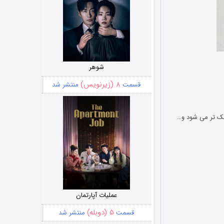
شوهر
۸ (زیرنویس)
قسمت
منتشر شد
ک تر می شود و…
عملیات آپارتمان
۵ (دوبله)
قسمت
منتشر شد