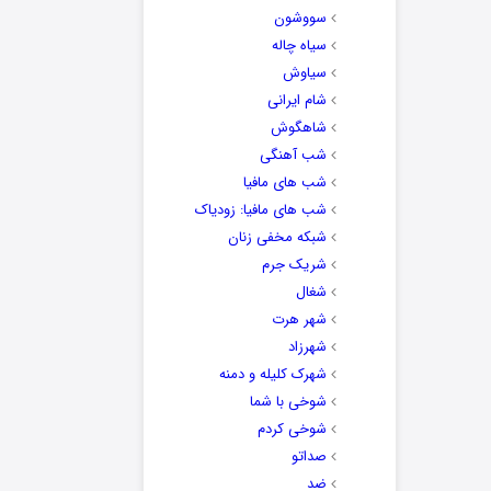
سووشون
سیاه چاله
سیاوش
شام ایرانی
شاهگوش
شب آهنگی
شب های مافیا
شب های مافیا: زودیاک
شبکه مخفی زنان
شریک جرم
شغال
شهر هرت
شهرزاد
شهرک کلیله و دمنه
شوخی با شما
شوخی کردم
صداتو
ضد