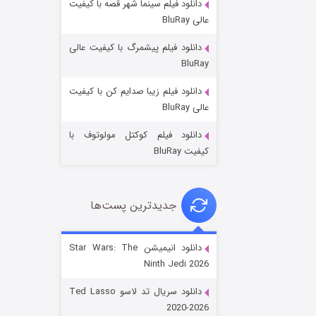
دانلود فیلم سینما شهر قصه با کیفیت
عالی BluRay
دانلود فیلم پیشمرگ با کیفیت عالی
BluRay
دانلود فیلم زیبا صدایم کن با کیفیت
جادوگری در مغولستان
عالی BluRay
۱۴ (زیرنویس)
قسمت
منتشر شد
دانلود فیلم کوکتل مولوتوف با
کیفیت BluRay
جدیدترین پست‌ها
دانلود انیمیشن Star Wars: The
Ninth Jedi 2026
باب اسفنجی فصل ۱۷
دانلود سریال تد لاسو Ted Lasso
۶ (زیرنویس)
قسمت
منتشر شد
2020-2026