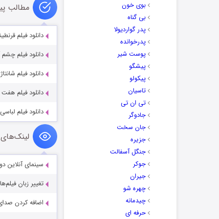
بوی خون
مطالب پی
بی گناه
پدر گواردیولا
دانلود فیلم قرنطی
پدرخوانده
پوست شیر
دانلود فیلم چشم آهو 
پیشگو
دانلود فیلم شانتاژ با 
پیکولو
تاسیان
دانلود فیلم هفت 
تی ان تی
دانلود فیلم لباس
جادوگر
جان سخت
لینک‌های 
جزیره
جنگل آسفالت
جوکر
سینمای آنلاین دو
جیران
تغییر زبان فیلم‌ها
چهره شو
چیدمانه
اضافه کردن صدای 
حرفه ای