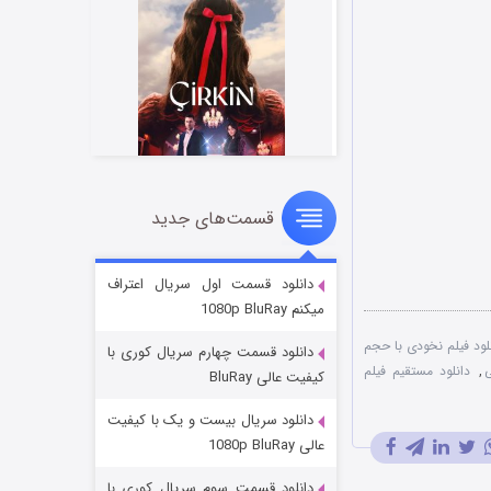
قسمت‌های جدید
سریال زشت
۲ (زیرنویس)
قسمت
منتشر شد
دانلود قسمت اول سریال اعتراف
میکنم 1080p BluRay
لود فیلم نخودی با حجم
دانلود قسمت چهارم سریال کوری با
ی
,
دانلود مستقیم فیلم
کیفیت عالی BluRay
دانلود سریال بیست و یک با کیفیت
عالی 1080p BluRay
دانلود قسمت سوم سریال کوری با