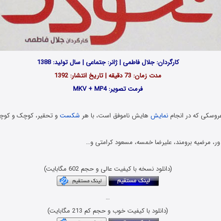
کارگردان: جلال فاطمی | ژانر: جتماعی | سال تولید: 1388
مدت زمان: 73 دقیقه | تاریخ انتشار: 1392
فرمت تصویر: MKV + MP4
عروسکی که در انجام
نمایش
هایش ناموفق است، با هر
شکست
و تحقیر، کوچک و کوچ
دی ور، مرضیه برومند، علیرضا خمسه، مسعود کرامتی و…
Download Film Nokhidi
(دانلود نسخه با کیفیت عالی و حجم 602 مگابایت)
…
(دانلود با کیفیت خوب و حجم کم 213 مگابایت)