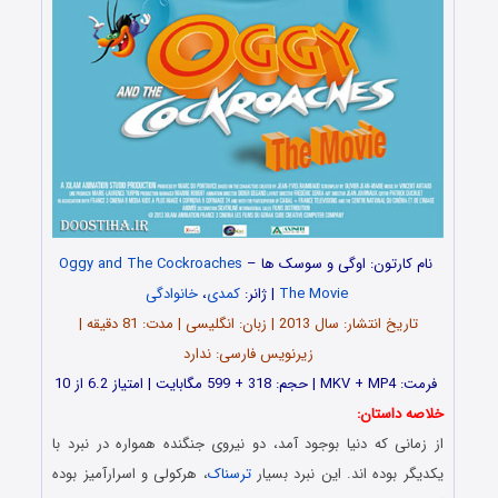
نام کارتون: اوگی و سوسک ها –
Oggy and The Cockroaches
i
The Movie
| ژانر:
کمدی
،
خانوادگی
تاریخ انتشار: سال 2013 | زبان: انگلیسی | مدت: 81 دقیقه |
زیرنویس فارسی: ندارد
فرمت: MKV + MP4 | حجم: 318 + 599 مگابایت | امتیاز 6.2 از 10
خلاصه داستان:
از زمانی که دنیا بوجود آمد، دو نیروی جنگنده همواره در نبرد با
یکدیگر بوده اند. این نبرد بسیار
ترسناک
، هرکولی و اسرارآمیز بوده