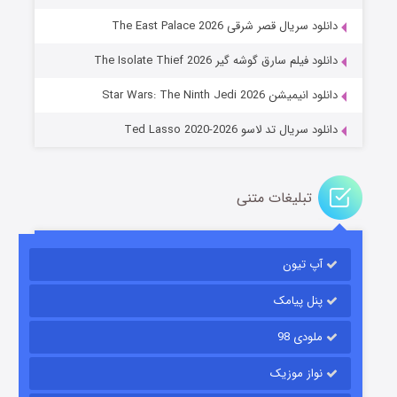
دانلود سریال قصر شرقی The East Palace 2026
خاندان اژدها فصل ۳
دانلود فیلم سارق گوشه گیر The Isolate Thief 2026
۶ (زیرنویس)
قسمت
منتشر شد
دانلود انیمیشن Star Wars: The Ninth Jedi 2026
دانلود سریال تد لاسو Ted Lasso 2020-2026
تبلیغات متنی
آپ تیون
جادوگری در مغولستان
۱۴ (زیرنویس)
قسمت
منتشر شد
پنل پیامک
ملودی 98
نواز موزیک