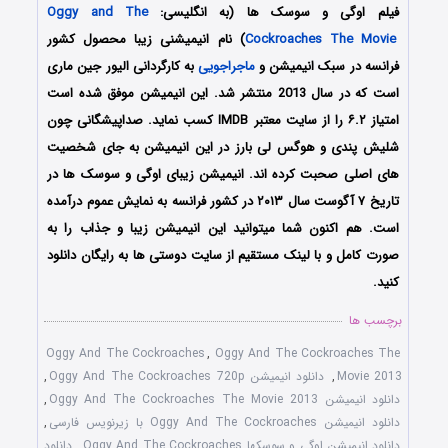
فیلم اوگی و سوسک ها (به انگلیسی:
Oggy and The
i
Cockroaches The Movie
) نام انیمیشنی زیبا محصول کشور
فرانسه در سبک انیمیشن و
ماجراجویی
به کارگردانی الیور جین ماری
است که در سال 2013 منتشر شد. این انیمیشن موفق شده است
امتیاز ۶.۲ را از سایت معتبر IMDB کسب نماید. صداپیشگانی چون
شلیش پندی و هوگس لی بارز در این انیمیشن به جای شخصیت
های اصلی صحبت کرده اند. انیمیشن زیبای اوگی و سوسک ها در
تاریخ ۷ آگوست سال ۲۰۱۳ در کشور فرانسه به نمایش عموم درآمده
است. هم اکنون شما میتوانید این انیمیشن زیبا و جذاب را به
صورت کامل و با لینک مستقیم از سایت دوستی ها به رایگان دانلود
کنید.
برچسب ها
Oggy And The Cockroaches
,
Oggy And The Cockroaches The
Movie 2013
,
دانلود انیمیشن Oggy And The Cockroaches 720p
,
دانلود انیمیشن Oggy And The Cockroaches The Movie 2013
,
دانلود انیمیشن Oggy And The Cockroaches با زیرنویس فارسی
,
دانلود انیمیشن اوگی و سوسکها Oggy And The Cockroaches
,
دانلود