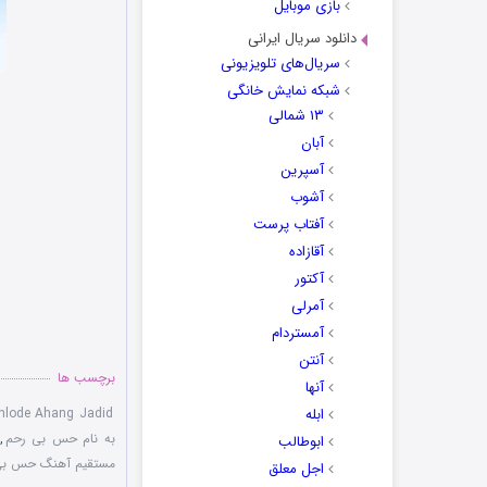
بازی موبایل
دانلود سریال ایرانی
سریال‌های تلویزیونی
شبکه نمایش خانگی
۱۳ شمالی
آبان
آسپرین
آشوب
آفتاب پرست
آقازاده
آکتور
آمرلی
آمستردام
آنتن
برچسب ها
آنها
ابله
nlode Ahang Jadid
به نام حس بی رحم
,
ابوطالب
مستقیم آهنگ حس بی
اجل معلق