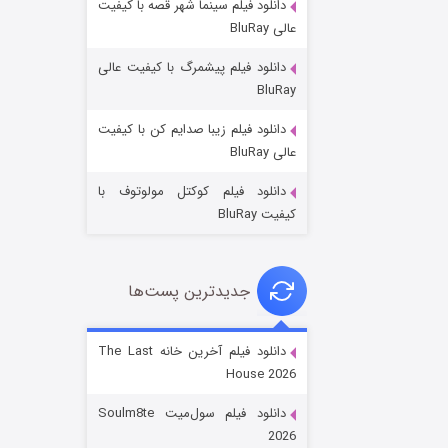
دانلود فیلم سینما شهر قصه با کیفیت
عالی BluRay
دانلود فیلم پیشمرگ با کیفیت عالی
BluRay
دانلود فیلم زیبا صدایم کن با کیفیت
جادوگری در مغولستان
عالی BluRay
۱۴ (زیرنویس)
قسمت
منتشر شد
دانلود فیلم کوکتل مولوتوف با
کیفیت BluRay
جدیدترین پست‌ها
دانلود فیلم آخرین خانه The Last
House 2026
باب اسفنجی فصل ۱۷
دانلود فیلم سول‌میت Soulm8te
۶ (زیرنویس)
قسمت
منتشر شد
2026