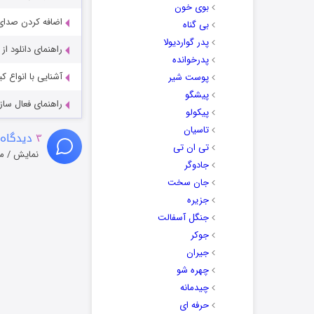
بوی خون
اضافه کردن صدای 
بی گناه
پدر گواردیولا
راهنمای دانلود ا
پدرخوانده
آشنایی با انواع ک
پوست شیر
پیشگو
راهنمای فعال سازی کیفیت R
پیکولو
تاسیان
۳
دیدگاه 
تی ان تی
نمایش / م
جادوگر
جان سخت
جزیره
جنگل آسفالت
جوکر
جیران
چهره شو
چیدمانه
حرفه ای