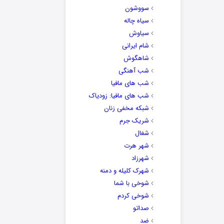
سووشون
سیاه چاله
سیاوش
شام ایرانی
شاهگوش
شب آهنگی
شب های مافیا
شب های مافیا: زودیاک
شبکه مخفی زنان
شریک جرم
شغال
شهر هرت
شهرزاد
شهرک کلیله و دمنه
شوخی با شما
شوخی کردم
صداتو
ضد