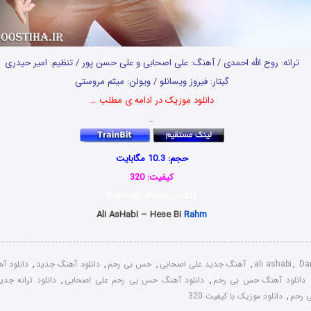
ترانه: روح الله احمدی / آهنگ: علی اصحابی و علی حسن پور / تنظیم: امیر حیدری
گیتار: فیروز ویسانلو / ویولن: میثم مروستی
دانلود موزیک در ادامه ی مطلب …
…
حجم: 10.3 مگابایت
کیفیت: 320
Danlode Ahang Jadid
Ali AsHabi – Hese Bi
Rahm
Da
,
ali ashabi
,
آهنگ جدید علی اصحابی
,
حس بی رحم
,
دانلود آهنگ جدید
,
دانلود آ
دانلود آهنگ حس بی رحم
,
دانلود آهنگ حس بی رحم علی اصحابی
,
دانلود ترانه جد
 رحم
,
دانلود موزیک با کیفیت 320