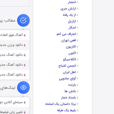
احضار
ارتش سری
از یاد رفته
مطالب پی
ازازیل
اسکار
اعتراف می کنم
آهنگ فوق العاده ز
افعی تهران
دانلود ورژن جدی
اکازیون
اکنون
دانلود آهنگ جدید 
الکلاسیکو
دانلود آهنگ جدید
انجمن اشباح
اهل ایران
دانلود آهنگ جدید
آوای جادویی
بازنده
لینک‌های 
بالش ها
بامداد خمار
سینمای آنلاین دو
برتا: داستان یک اسلحه
بلیط یک‌‌ طرفه
تغییر زبان فیلم‌ها