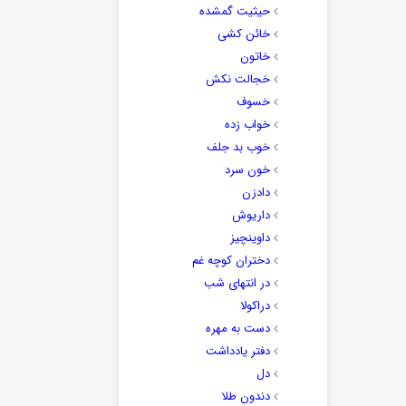
حیثیت گمشده
خائن کشی
خاتون
خجالت نکش
خسوف
خواب زده
خوب بد جلف
خون سرد
دادزن
داریوش
داوینچیز
دختران کوچه غم
در انتهای شب
دراکولا
دست به مهره
دفتر یادداشت
دل
دندون طلا