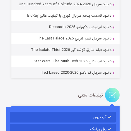
دانلود سریال One Hundred Years of Solitude 2024-2026
دانلود قسمت پنجم سریال کوری با کیفیت عالی BluRay
دانلود انیمیشن دکورادو Decorado 2025
دانلود سریال قصر شرقی The East Palace 2026
جادوگری در مغولستان
دانلود فیلم سارق گوشه گیر The Isolate Thief 2026
۱۴ (زیرنویس)
قسمت
منتشر شد
دانلود انیمیشن Star Wars: The Ninth Jedi 2026
دانلود سریال تد لاسو Ted Lasso 2020-2026
تبلیغات متنی
آپ تیون
باب اسفنجی فصل ۱۷
۶ (زیرنویس)
قسمت
منتشر شد
پنل پیامک