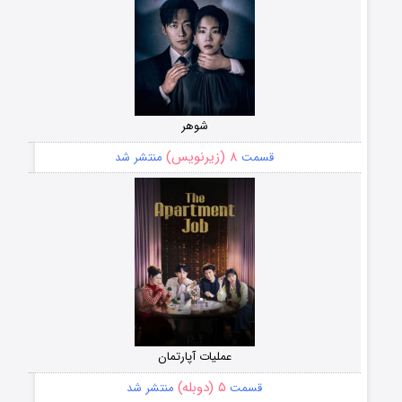
شوهر
۸ (زیرنویس)
قسمت
منتشر شد
عملیات آپارتمان
۵ (دوبله)
قسمت
منتشر شد