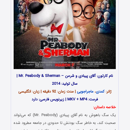
نام کارتون: آقای پیبادی و شرمن – Mr. Peabody & Sherman |
سال تولید: 2014
ژانر:
کمدی
،
ماجراجویی
| مدت زمان: 92 دقیقه | زبان: انگلیسی
فرمت: MKV + MP4 | زیرنویس فارسی: دارد
خلاصه داستان:
یک سگ باهوش به نام آقای پیبادی (Mr. Peabody) که می‌تواند
صحبت کند، به خاطر سگ بودنش تا حدودی در جامعه مطرود شده