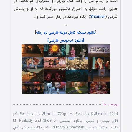
است و زندگی‌اش را وقف علم، ورزش و تکنولوژی می‌نماید. در
همین راستا موفق به اختراع ماشینی می‌گردد که به او و پسرش
شرمن (
Sherman
) اجازه می‌دهد در زمان سفر کنند و…
…
[
دانلود نسخه کامل دوبله فارسی دو زبانه
]
[دانلود زیرنویس فارسی]
برچسب ها
,
Mr Peabody and Sherman 720p
,
Mr. Peabody & Sherman 2014
آقای پیبادی و شرمن
,
دانلود انیمیشن Mr Peabody and Sherman
2014
,
دانلود انیمیشن Mr. Peabody & Sherman
,
دانلود انیمیشن آقای