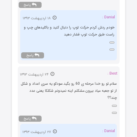
پاسخ
Danial :
۱۸ اردیبهشت ۱۳۹۳
خودم ردش کردم حرکت توپ را دنبال کنید و باکلیدهای چپ و
راست طبق حرکت توپ فشار دهید
پاسخ
Best :
۲۴ اردیبهشت ۱۳۹۳
سلام.تو رو خدا مرحله ی 60 رو بگید.سودکو.یه سری اعداد و شکل
از تو جعبه میاد بیرون.مشکلم اینه نمیدونم شکلکا یعنی عدد
چند؟؟
پاسخ
Danial :
۲۷ اردیبهشت ۱۳۹۳