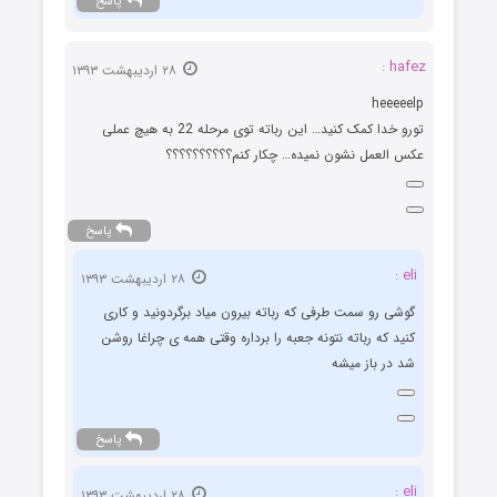
پاسخ
hafez :
۲۸ اردیبهشت ۱۳۹۳
heeeeelp
تورو خدا کمک کنید… این رباته توی مرحله 22 به هیچ عملی
عکس العمل نشون نمیده… چکار کنم؟؟؟؟؟؟؟؟؟؟
پاسخ
eli :
۲۸ اردیبهشت ۱۳۹۳
گوشی رو سمت طرفی که رباته بیرون میاد برگردونید و کاری
کنید که رباته نتونه جعبه را برداره وقتی همه ی چراغا روشن
شد در باز میشه
پاسخ
eli :
۲۸ اردیبهشت ۱۳۹۳