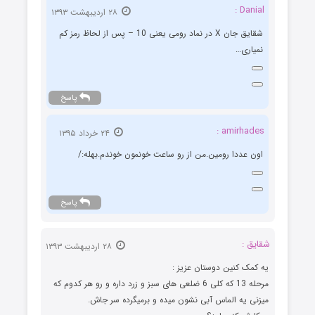
Danial :
۲۸ اردیبهشت ۱۳۹۳
شقایق جان X در نماد رومی یعنی 10 – پس از لحاظ رمز کم
نمیاری…
پاسخ
amirhades :
۲۴ خرداد ۱۳۹۵
اون عددا رومین.من از رو ساعت خونمون خوندم.بهله:/
پاسخ
شقایق :
۲۸ اردیبهشت ۱۳۹۳
یه کمک کنین دوستان عزیز :
مرحله 13 که کلی 6 ضلعی های سبز و زرد داره و رو هر کدوم که
میزنی یه الماس آبی نشون میده و برمیگرده سر جاش.