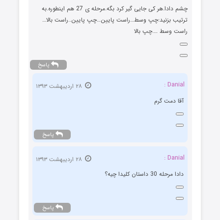
چشم دادا.هر کی جایی گیر کرد بگه.مرحله ی 27 هم اینطوره.به
ترتیب بزنید:چپ وسط…راست پایین…چپ پایین..راست بالا…
راست وسط ….چپ بالا
پاسخ
Danial :
۲۸ اردیبهشت ۱۳۹۳
آقا دمت گرم
پاسخ
Danial :
۲۸ اردیبهشت ۱۳۹۳
دادا مرحله 30 داستان کلیدا چیه؟
پاسخ