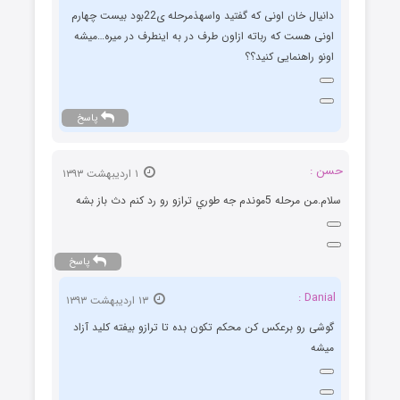
دانیال خان اونی که گفتید واسهذمرحله ی22بود بیست چهارم
اونی هست که رباته ازاون طرف در به اینطرف در میره…میشه
اونو راهنمایی کنید؟؟
پاسخ
حسن :
۱ اردیبهشت ۱۳۹۳
سلام.من مرحله 5موندم جه طوري ترازو رو رد كنم دث باز بشه
پاسخ
Danial :
۱۳ اردیبهشت ۱۳۹۳
گوشی رو برعکس کن محکم تکون بده تا ترازو بیفته کلید آزاد
میشه