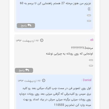
عزیزم من هنوز مرحله 27 هستم راهنمایی کن تا برسم به 60
:))
پاسخ
eli :
۲۷ اردیبهشت ۱۳۹۳
مرحله12؟؟؟؟؟؟؟؟
اونجایی که روی روباته یه چیزایی نوشته
پاسخ
Danial :
۲۷ اردیبهشت ۱۳۹۳
اول روی تصویر فن در سمت چپ کلیک میکنی بعد رو کلید
برق سپس رو کلیدبرقی که گرفتی میزنی بعد روی روبات دوباره
روی روبات میزنی برگرده میزنی سرش در بیاد اعداد رو بهت
میده وارد کن تمام-رمز 110555