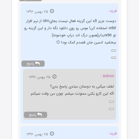
فرید :
۲۵ بهمن ۱۳۹۲
دوست عزیز اگه این گزینه فعال نیست بجایidm از نرم افزار
orbit استفاده کن! موس رو روی دانلود نگه دار و این گزینه رو
تو orbitبذار(همون درگ اند دراپ خودمونه)
ببخشید ادمین جان قصدم کمک بودا 🙂
پاسخ
Admin :
۲۵ بهمن ۱۳۹۲
لطف میکنی به دوستان مبتدی پاسخ بدی؟
اگه این کارو بکنی ممنونت میشم. چون من وقت نمیکنم
پاسخ
فرید :
۲۵ بهمن ۱۳۹۲