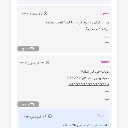
حسین :
۲۰ اسفند ۱۳۹۲
من با گوشی دانلود کردم اما اصلا نصب نمیشه
میشه کمک کنید؟
پاسخ
Danial :
۲۳ فروردین ۱۳۹۳
روبات چی کار میکنه؟
جعبه رو چی کار کنم؟؟؟؟؟؟؟؟؟
کمککککککککککککککککککککک
پاسخ
Danial :
۲۴ فروردین ۱۳۹۳
آقا خودم رد کردم الان 26 هستم