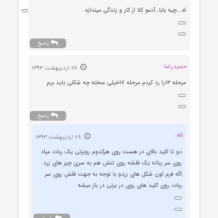
اه….چیه بابا…آدمو کلا از کار و زندگی میندازه..
پاسخ
حمیدرضا :
۲۸ اردیبهشت ۱۳۹۳
مرحله ۱۳را رد کردم مرحله ۱۷خیلی سخته چه شکلی باید برم
پاسخ
eli :
۲۸ اردیبهشت ۱۳۹۳
دو تا کلید بالای در هست روی هرکدوم روبزنی یک ربات میاد
روی سر رباته یک فلشه روی تنش هم به سری چیز های زرد
اگه فرم اون شکل های زردو با توجه به جهت فلش روی سر
ربات روی کلید های روی در بزنی در باز میشه