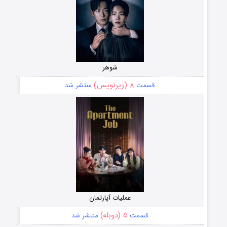
شوهر
۸ (زیرنویس)
قسمت
منتشر شد
عملیات آپارتمان
۵ (دوبله)
قسمت
منتشر شد