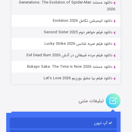
دانلود مستند Generations: The Evolution of Spider-Man
2026
دانلود انیمیشن تکامل Evolution 2026
دانلود فیلم خواهر دوم Second Sister 2025
جادوگری در مغولستان
دانلود فیلم ضربه شانس Lucky Strike 2026
۱۴ (زیرنویس)
قسمت
منتشر شد
دانلود فیلم مرده شیطانی در آتش Evil Dead Burn 2026
دانلود مستند Bukayo Saka: The Time is Now 2026
دانلود فیلم بیا عشق بورزیم Let’s Love 2026
تبلیغات متنی
باب اسفنجی فصل ۱۷
آپ تیون
۶ (زیرنویس)
قسمت
منتشر شد