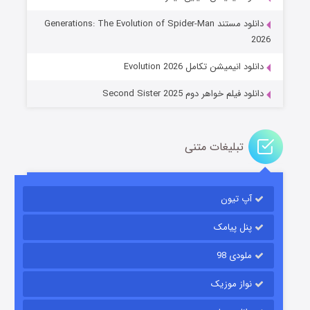
جادوگری در مغولستان
دانلود مستند Generations: The Evolution of Spider-Man
۱۴ (زیرنویس)
قسمت
منتشر شد
2026
دانلود انیمیشن تکامل Evolution 2026
دانلود فیلم خواهر دوم Second Sister 2025
تبلیغات متنی
باب اسفنجی فصل ۱۷
آپ تیون
۶ (زیرنویس)
قسمت
منتشر شد
پنل پیامک
ملودی 98
نواز موزیک