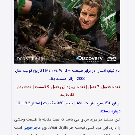
نام فیلم: انسان در برابر طبیعت – Man vs Wild | تاریخ تولید: سال
2006 | ژانر: مستند بقاء
تعداد فصول: 7 فصل | تعداد اپیزود این فصل: 9 قسمت | مدت زمان:
43 دقیقه
زبان: انگلیسی | فرمت: AVI | حجم: 350 مگابایت | امتیاز 8.2 از 10
درباره مستند:
این مستند در مورد مردی می باشد ک
ه
قصد مقابله با طبیعت وحشی
را دارد. این مرد کسی نیست جز Bear Grylls. وی
ماجراجویی
است