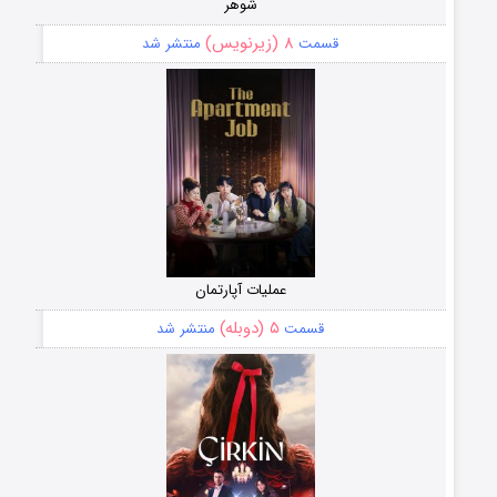
شوهر
۸ (زیرنویس)
قسمت
منتشر شد
عملیات آپارتمان
۵ (دوبله)
قسمت
منتشر شد