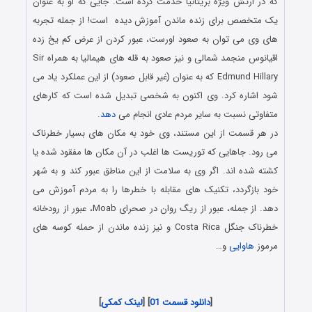
که در ارتش ویژه بریتانیا خدمت کرده است. جایی که او به عنوان
یک متخصص برای زنده ماندن آموزش دیده است! از جمله تجربه
های وی می توان به صعود اورست، عبور کردن از عرض کم یخ زده
اقیانوس منجمد شمالی و نیز صعود به قله های هیمالیا به همراه Sir
Edmund Hillary که به عنوان (غیر قابل صعود) از این عملکرد یاد می
شود اشاره کرد. وی اکنون به شخصی تبدیل شده است که کارهای
متفاوتی نسبت به سایر مردم عادی انجام می
دهد
.
در هر قسمت از این مستند، وی خود به مکان های بسیار خطرناک
می رود. جاهایی که توریست ها اغلب در آن مکان ها مفقود شده یا
کشته شده اند. اگر وی به سلامت از این مناطق عبور کند و به شهر
خود بازگردد، تکنیک های مقابله با خطرها را به مردم آموزش می
دهد. از جمله، عبور از ریگ روان در صحرای Moab، عبور از رودخانه
خطرناک جنگل Costa Rica و نیز زنده ماندن از حمله کوسه های
مرموز
هاوایی
و…
دانلود رایگان مستند حیات وحش با لینک مستقیم و کیفیت بلوری
1080p & 720p
[
دانلود قسمت 01
] [
لینک کمکی
]