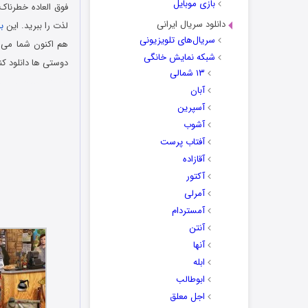
بازی موبایل
فوق العاده خطرناک
دانلود سریال ایرانی
لذت را ببرید. این
ب
سریال‌های تلویزیونی
هم اکنون شما می 
شبکه نمایش خانگی
دوستی ها دانلود کن
۱۳ شمالی
دانلود رایگان باز
آبان
آسپرین
آشوب
آفتاب پرست
آقازاده
آکتور
آمرلی
آمستردام
آنتن
آنها
ابله
ابوطالب
اجل معلق