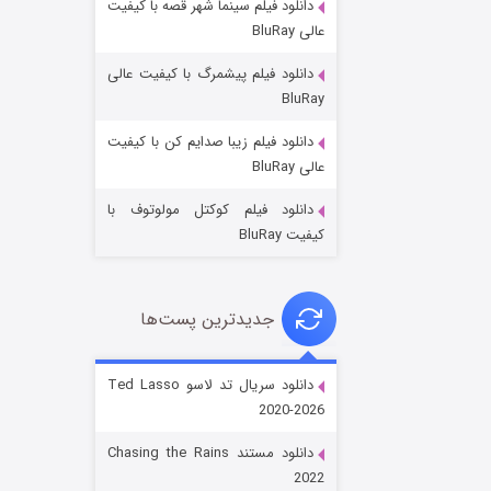
دانلود فیلم سینما شهر قصه با کیفیت
عالی BluRay
دانلود فیلم پیشمرگ با کیفیت عالی
BluRay
دانلود فیلم زیبا صدایم کن با کیفیت
جادوگری در مغولستان
عالی BluRay
۱۴ (زیرنویس)
قسمت
منتشر شد
دانلود فیلم کوکتل مولوتوف با
کیفیت BluRay
جدیدترین پست‌ها
دانلود سریال تد لاسو Ted Lasso
2020-2026
باب اسفنجی فصل ۱۷
دانلود مستند Chasing the Rains
۶ (زیرنویس)
قسمت
منتشر شد
2022