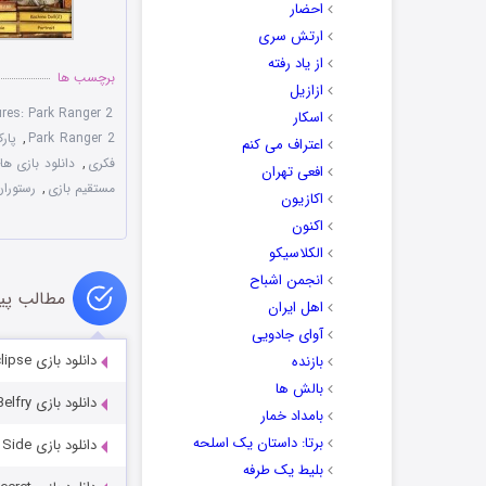
احضار
ارتش سری
از یاد رفته
برچسب ها
ازازیل
res: Park Ranger 2
اسکار
Park Ranger 2
,
پار
اعتراف می کنم
فکری
,
دانلود بازی های en Object
افعی تهران
مستقیم بازی
,
رستوران
اکازیون
اکنون
الکلاسیکو
انجمن اشباح
مطالب پی
اهل ایران
آوای جادویی
دانلود بازی Haunted Hotel 5: Eclipse
بازنده
بالش ها
دانلود بازی Dark Tales 18: The Devil in the Belfry
بامداد خمار
برتا: داستان یک اسلحه
دانلود بازی Labyrinths of the World 11: The Wild Side
بلیط یک‌‌ طرفه