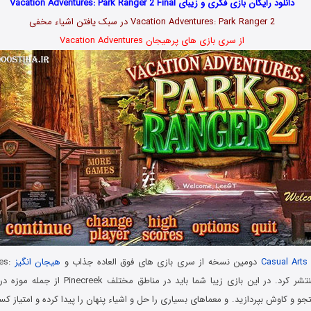
دانلود رایگان بازی فکری و زیبای Vacation Adventures: Park Ranger 2 Final
Vacation Adventures: Park Ranger 2 در سبک یافتن اشیاء مخفی
از سری بازی های پرهیجان Vacation Adventures
Casual Arts
دومین نسخه از سری بازی های فوق العاده جذاب و
هیجان انگیز
es:
Park Ranger را منتشر کرد. در این بازی زیبا شما باید
و و کاوش بپردازید. و معماهای بسیاری را حل و اشیاء پنهان را پیدا کرده و امتیاز کس