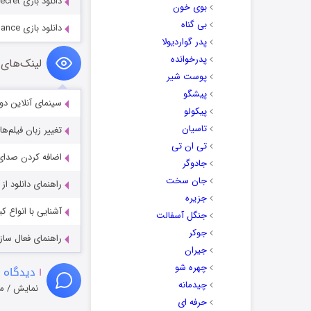
دانلود بازی Mystery Castle: The Mirrors Secret
بوی خون
بی گناه
دانلود بازی Spirit Legends 4: Finding Balance
پدر گواردیولا
پدرخوانده
لینک‌های 
پوست شیر
پیشگو
سینمای آنلاین دو
پیکولو
تاسیان
تغییر زبان فیلم‌ها
تی ان تی
اضافه کردن صدای 
جادوگر
جان سخت
راهنمای دانلود ا
جزیره
آشنایی با انواع ک
جنگل آسفالت
جوکر
راهنمای فعال سازی کیفیت R
جیران
چهره شو
۱
دیدگاه 
چیدمانه
نمایش / م
حرفه ای