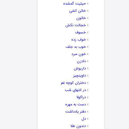
حیثیت گمشده
خائن کشی
خاتون
خجالت نکش
خسوف
خواب زده
خوب بد جلف
خون سرد
دادزن
داریوش
داوینچیز
دختران کوچه غم
در انتهای شب
دراکولا
دست به مهره
دفتر یادداشت
دل
دندون طلا