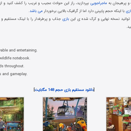
 و پرهیجان به
ماجراجویی
بپردازید، راز این حوادث عجیب و غریب را کشف کنید و از ا
ازی
با اینکه حجم پایینی دارد اما از گرافیک بالایی برخوردار
می باشد
.
توانید نسخه نهایی و کرک شده ی این
بازی
جذاب و پرطرفدار را با لینک مستقیم و ب
ید.
ی های هیدن آبجکت جدید همراه با لینک مستقیم
yable and entertaining.
 wildlife notebook.
ds throughout.
s and gameplay.
دانلود رایگان بازی کامپیوتر در سبک پیدا کردن اشیاء مخفی با لینک مستقیم
[
دانلود مستقیم بازی حجم 148 مگابایت
]