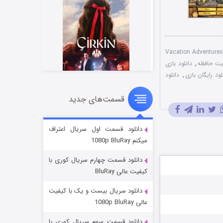
ازی زیبای Vacation Adventures
ويت حافظه
,
دانلود بازی
لود رایگان بازی
,
دانلود
قسمت‌های جدید
سریال زشت
۲ (زیرنویس)
قسمت
منتشر شد
دانلود قسمت اول سریال اعتراف
میکنم 1080p BluRay
دانلود قسمت چهارم سریال کوری با
کیفیت عالی BluRay
دانلود سریال بیست و یک با کیفیت
عالی 1080p BluRay
دانلود قسمت سوم سریال کوری با