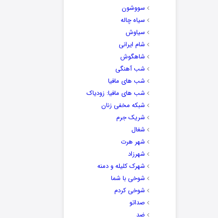
سووشون
سیاه چاله
سیاوش
شام ایرانی
شاهگوش
شب آهنگی
شب های مافیا
شب های مافیا: زودیاک
شبکه مخفی زنان
شریک جرم
شغال
شهر هرت
شهرزاد
شهرک کلیله و دمنه
شوخی با شما
شوخی کردم
صداتو
ضد