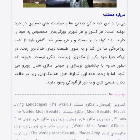
درباره مستند:
بی‌تردید این کره خاکی دیدنی‌ ها و جذابیت‌ های بسیاری در خود
نهفته است. هر کشور و هر شهری ویژگی‌های مخصوص به ‏خود را
دارند. باید کوله بار را بست و راهی سفر شد. گاهی باید از همه
روزمره‌گی‌ ها دل کند و به سوی طبیعت زیبای خدادادی ‏رفت. در
اینکه دنیا خود یکی از مکانهای زیباست شکی نیست، هرچند که
بطور مداوم با چالشهای نوسازی و جهانی سازی شدن روبرو می
شود. اما با وجود همه این شرایط هنوز هم مکانهایی زیبا در حالت
بکر و طبیعی شان و به دور از آلودگی وجود دارند.
برچسب ها
تصاویر آرامبخش
,
دانلود مستند Living Landscapes The World's
Most Beautiful Places
,
دانلود مستند The Worlds Most Beautiful
Places
,
زیباترین مکان های جهان
,
زیباترین مکان های جهان The
Worlds Most Beautiful Places
,
زیباترین مکان های زمین
,
زیباترین
مکان های زمین The Worlds Most Beautiful Places 720p
,
زیباترین