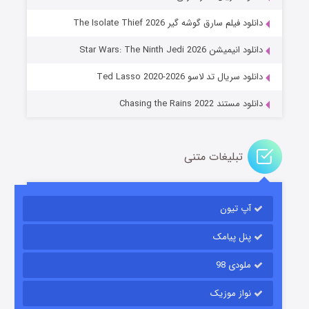
دانلود فیلم سارق گوشه گیر The Isolate Thief 2026
جادوگری در مغولستان
دانلود انیمیشن Star Wars: The Ninth Jedi 2026
۱۴ (زیرنویس)
قسمت
منتشر شد
دانلود سریال تد لاسو Ted Lasso 2020-2026
دانلود مستند Chasing the Rains 2022
تبلیغات متنی
آپ تیون
باب اسفنجی فصل ۱۷
۶ (زیرنویس)
قسمت
منتشر شد
پنل پیامک
ملودی 98
نواز موزیک