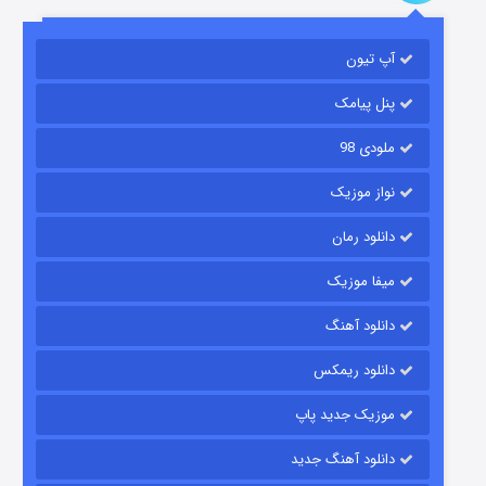
باب اسفنجی فصل ۱۷
آپ تیون
۶ (زیرنویس)
قسمت
منتشر شد
پنل پیامک
ملودی 98
نواز موزیک
دانلود رمان
میفا موزیک
رویایی برای تو
دانلود آهنگ
۱۵ (دوبله)
قسمت
منتشر شد
دانلود ریمکس
موزیک جدید پاپ
دانلود آهنگ جدید