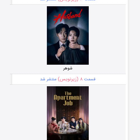
شوهر
۸ (زیرنویس)
قسمت
منتشر شد