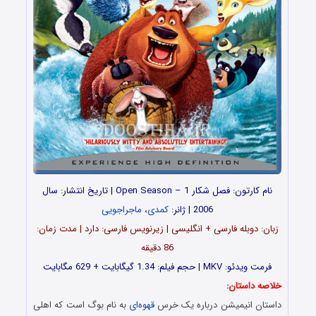
نام کارتون: فصل شکار 1 – Open Season | تاریخ انتشار: سال
2006 | ژانر:
کمدی
،
ماجراجویی
زبان: دوبله فارسی + انگلیسی | زیرنویس فارسی: دارد | مدت زمان:
86 دقیقه
فرمت ویدئو: MKV | حجم فیلم: 1.34 گیگابایت + 629 مگابایت
خلاصه داستان:
داستان انیمیشن درباره یک خرس
قهوه‌ای
به نام بوگ است که اهلی