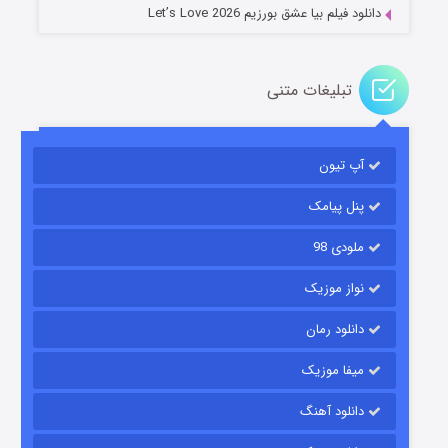
دانلود فیلم بیا عشق بورزیم Let’s Love 2026
تبلیغات متنی
باب اسفنجی فصل ۱۷
آپ تیون
۶ (زیرنویس)
قسمت
منتشر شد
پنل پیامک
ملودی 98
نواز موزیک
دانلود رمان
میفا موزیک
رویایی برای تو
دانلود آهنگ
۱۵ (دوبله)
قسمت
منتشر شد