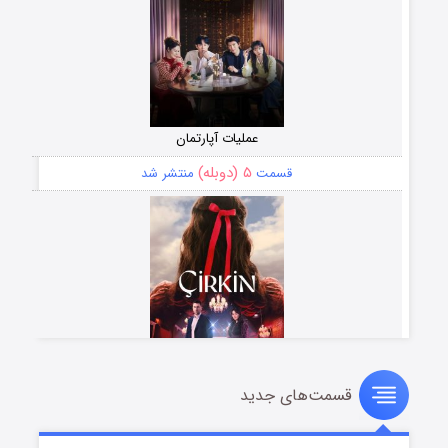
عملیات آپارتمان
۵ (دوبله)
قسمت
منتشر شد
قسمت‌های جدید
سریال زشت
۲ (زیرنویس)
قسمت
منتشر شد