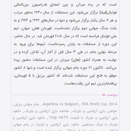
است که در رده مردان و بین اعضای فدراسیون بین‌المللی
فوتبال(فیفا) برگزار می‌شود. این مسابقات از سال ۱۹۳۰ به‌طور مرتب
و هر ۴ سال یکبار برگزار می‌شود و تنها در سال‌های ۱۹۴۲ و ۱۹۴۶ و به
علت جنگ جهانی دوم برگزار نشده‌است. قهرمان فعلی جهان، تیم
ملی فوتبال فرانسه است که در سال ۲۰۱۸ قهرمان شد. در حال حاضر،
این دوره از مسابقات به پایان رسیده‌است. تیم‌ها برای ورود به
مرحله نهایی جام، در طی ۳ سال قبل از آغاز آن، تلاش کرده و در
نهایت به همراه کشور (های) میزبان در این مسابقات حضور پیدا
می‌کنند. تاکنون ۲۱ دوره جام جهانی برگزار شده‌ است و تنها ۸ کشور
موفق به فتح این مسابقات شده‌اند که کشور برزیل با ۵ قهرمانی،
پرافتخارترین تیم این رقابت‌هاست.
برچسب ها
FIFA World Cup 2014
,
Argentina vs Belgium
,
جام جهانی برزیل
,
حواشی بازی آرژانتین و بلژیک
,
خلاصه بازی آرژانتین و بلژیک
,
دانلود
بازی آرژانتین و بلژیک با کیفیت 720p HDTV
,
دانلود بازی آرژانتین و
بلژیک با لینک مستقیم
,
دانلود بازی آرژانتین و بلژیک در جام جهانی