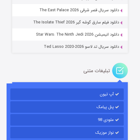
دانلود سریال قصر شرقی The East Palace 2026
خاندان اژدها فصل ۳
دانلود فیلم سارق گوشه گیر The Isolate Thief 2026
۶ (زیرنویس)
قسمت
منتشر شد
دانلود انیمیشن Star Wars: The Ninth Jedi 2026
دانلود سریال تد لاسو Ted Lasso 2020-2026
تبلیغات متنی
آپ تیون
جادوگری در مغولستان
۱۴ (زیرنویس)
قسمت
منتشر شد
پنل پیامک
ملودی 98
نواز موزیک