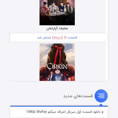
عملیات آپارتمان
۵ (دوبله)
قسمت
منتشر شد
قسمت‌های جدید
سریال زشت
۲ (زیرنویس)
قسمت
منتشر شد
دانلود قسمت اول سریال اعتراف میکنم 1080p BluRay