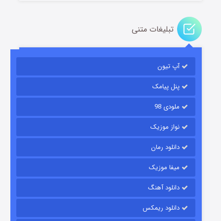
تبلیغات متنی
باب اسفنجی فصل ۱۷
آپ تیون
۶ (زیرنویس)
قسمت
منتشر شد
پنل پیامک
ملودی 98
نواز موزیک
دانلود رمان
میفا موزیک
رویایی برای تو
دانلود آهنگ
۱۵ (دوبله)
قسمت
منتشر شد
دانلود ریمکس