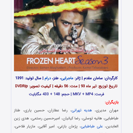
کارگردان: سامان مقدم | ژانر:
ماجرایی
، طنز،
درام
| سال تولید: 1391
تاریخ توزیع: تیر ماه 93 | مدت: 56 دقیقه | کیفیت تصویر: DVDRip
فرمت: MKV + MP4 | حجم: 148 + 433 مگابایت
بازیگران:
مهران مدیری،
هدیه تهرانی
، رضا عطاران، حسین یاری، طناز
طباطبایی، هانیه توسلی، رضا کیانیان، امیرحسین رستمی، هدی زین
العابدین،
علی طباطبایی
، پژمان بازغی، امیر آقایی، مازیار فلاحی،