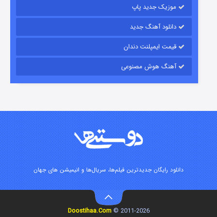
موزیک جدید پاپ
دانلود آهنگ جدید
قیمت ایمپلنت دندان
آهنگ هوش مصنوعی
زیرزمین
۲ (دوبله)
قسمت
منتشر شد
دانلود رایگان جدیدترین فیلم‌ها، سریال‌ها و انیمیشن های جهان
Doostihaa.Com
2011-2026 ©
این دریا طغیان خواهد کرد