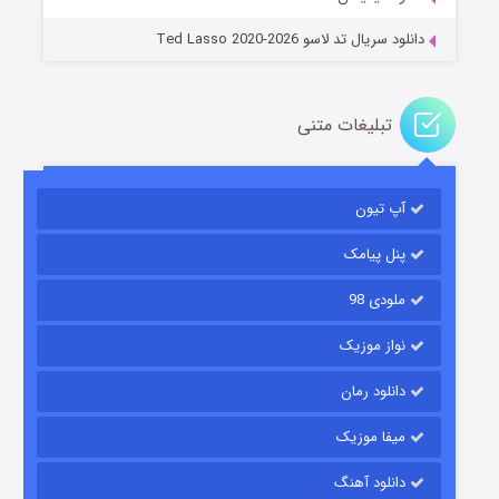
دانلود سریال تد لاسو Ted Lasso 2020-2026
تبلیغات متنی
آپ تیون
باب اسفنجی فصل ۱۷
6 (زیرنویس)
قسمت
منتشر شد
پنل پیامک
ملودی 98
نواز موزیک
دانلود رمان
میفا موزیک
دانلود آهنگ
رویایی برای تو