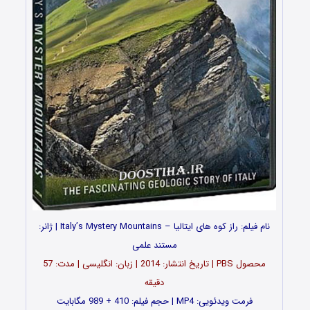
نام فیلم: راز کوه های ایتالیا – Italy’s Mystery Mountains | ژانر:
مستند علمی
محصول PBS | تاریخ انتشار: 2014 | زبان: انگلیسی | مدت: 57
دقیقه
فرمت ویدئویی: MP4 | حجم فیلم: 410 + 989 مگابایت