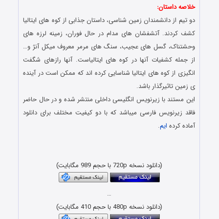
خلاصه داستان:
دو تیم از دانشمندان زمین شناسی، داستان جذابی از کوه های ایتالیا
کشف کردند. آتشفشان های مدام در حال فوران، زمینه لرزه های
وحشتناک، گسل های عجیب، سنگ های مرمر معروف میکل آنژ و…
از جمله کشفیات آنها در کوه های ایتالیاست. آنها رازهای شگفت
انگیزی از کوه های ایتالیا شناسایی کرده اند که ممکن است در آینده
ی زمین تاثیرگذار باشد.
این مستند با زیرنویس انگلیسی داخلی منتشر شده و در حال حاضر
فاقد زیرنویس فارسی میباشد که با دو کیفیت مختلف برای دانلود
آماده کرده
ایم
.
دانلود رایگان مستند حیات وحش با لینک مستقیم و کیفیت بلوری
1080p & 720p
(دانلود نسخه 720p با حجم 989 مگابایت)
…
(دانلود نسخه 480p با حجم 410 مگابایت)