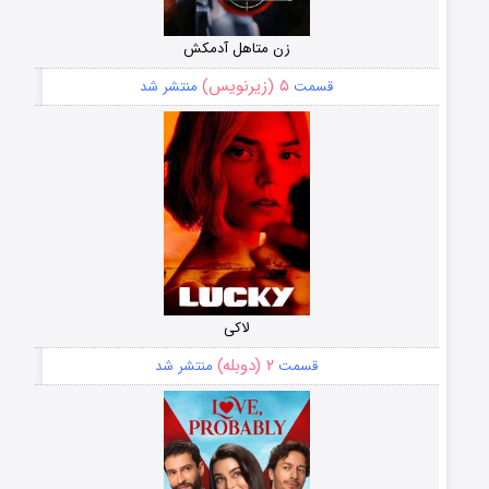
زن متاهل آدمکش
۵ (زیرنویس)
قسمت
منتشر شد
لاکی
۲ (دوبله)
قسمت
منتشر شد