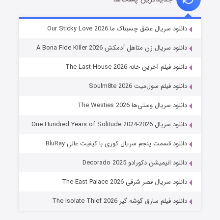
شوهر
دانلود سریال عشق چسبناک ما Our Sticky Love 2026
۸ (زیرنویس)
قسمت
منتشر شد
دانلود سریال زن متاهل آدمکش A Bona Fide Killer 2026
دانلود فیلم آخرین خانه The Last House 2026
دانلود فیلم سول‌میت Soulm8te 2026
دانلود سریال وستی‌ها The Westies 2026
دانلود سریال One Hundred Years of Solitude 2024-2026
دانلود قسمت پنجم سریال کوری با کیفیت عالی BluRay
عملیات آپارتمان
دانلود انیمیشن دکورادو Decorado 2025
۲ (زیرنویس)
قسمت
منتشر شد
دانلود سریال قصر شرقی The East Palace 2026
دانلود فیلم سارق گوشه گیر The Isolate Thief 2026