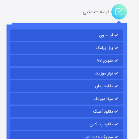
تبلیغات متنی
آپ تیون
مردگان متحرک: شهر مرده ۳
۲ (زیرنویس)
قسمت
منتشر شد
پنل پیامک
ملودی 98
نواز موزیک
دانلود رمان
میفا موزیک
دانلود آهنگ
شکست استوارت در نجات جهان
دانلود ریمکس
۷ (زیرنویس)
قسمت
منتشر شد
موزیک جدید پاپ