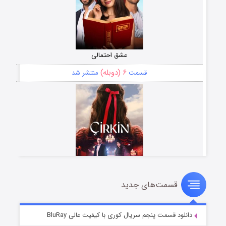
عشق احتمالی
۶ (دوبله)
قسمت
منتشر شد
قسمت‌های جدید
سریال زشت
۵ (زیرنویس)
قسمت
منتشر شد
دانلود قسمت پنجم سریال کوری با کیفیت عالی BluRay