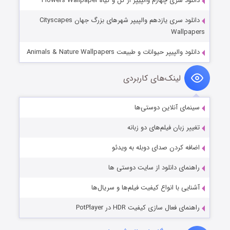
دانلود سری چهارم والپیپر از گل و گیاه Flowers Wallpaper
دانلود سری یازدهم والپیپر شهرهای بزرگ جهان Cityscapes
Wallpapers
دانلود والپیپر حیوانات و طبیعت Animals & Nature Wallpapers
لینک‌های کاربردی
سینمای آنلاین دوستی‌ها
تغییر زبان فیلم‌های دو زبانه
اضافه کردن صدای دوبله به ویدئو
راهنمای دانلود از سایت دوستی ها
آشنایی با انواع کیفیت فیلم‌ها و سریال‌ها
راهنمای فعال سازی کیفیت HDR در PotPlayer