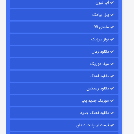
آپ تیون
مردگان متحرک: شهر مرده ۳
۲ (زیرنویس)
قسمت
منتشر شد
پنل پیامک
ملودی 98
نواز موزیک
دانلود رمان
میفا موزیک
دانلود آهنگ
شکست استوارت در نجات جهان
دانلود ریمکس
۷ (زیرنویس)
قسمت
منتشر شد
موزیک جدید پاپ
دانلود آهنگ جدید
قیمت ایمپلنت دندان