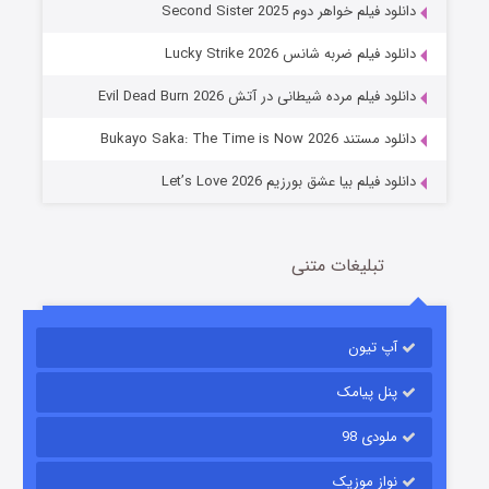
دانلود فیلم خواهر دوم Second Sister 2025
جادوگری در مغولستان
دانلود فیلم ضربه شانس Lucky Strike 2026
14 (زیرنویس)
قسمت
منتشر شد
دانلود فیلم مرده شیطانی در آتش Evil Dead Burn 2026
دانلود مستند Bukayo Saka: The Time is Now 2026
دانلود فیلم بیا عشق بورزیم Let’s Love 2026
تبلیغات متنی
باب اسفنجی فصل ۱۷
آپ تیون
6 (زیرنویس)
قسمت
منتشر شد
پنل پیامک
ملودی 98
نواز موزیک