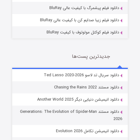
7 (زیرنویس)
قسمت
منتشر شد
دانلود فیلم پیشمرگ با کیفیت عالی BluRay
دانلود فیلم زیبا صدایم کن با کیفیت عالی BluRay
دانلود فیلم کوکتل مولوتوف با کیفیت BluRay
جدیدترین پست‌ها
خاندان اژدها فصل ۳
دانلود سریال تد لاسو Ted Lasso 2020-2026
6 (زیرنویس)
قسمت
منتشر شد
دانلود مستند Chasing the Rains 2022
دانلود انیمیشن دنیایی دیگر Another World 2025
دانلود مستند Generations: The Evolution of Spider-Man
2026
دانلود انیمیشن تکامل Evolution 2026